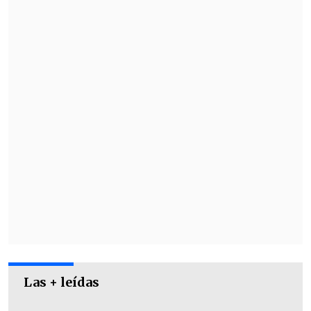
(26"26'").
La chilena, ademas, consiguió el
cuarto
lugar en los 400 metros planos
(T47) el
miércoles, donde
rozó el bronce
, al parar
el crono en
1'01''48
.
Las + leídas