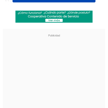
clasificatoria, el cual le valió la
plusmasmarca nacional.
Revisa también
[VIDEO] Jugador de Coritiba cayó directo al
túnel en festejo de un gol que terminó anulado
Maldini: "Guardiola estuvo a punto de aceptar
en la selección italiana"
En tanto, el
oro
se lo colgó la
estadounidense Deja Young
al marcar
25"46"'
. El segundo puesto fue de la
polaca Alicja Fiodorow
(25"61'") y el
podio fue cerrado por la
china Lu Li