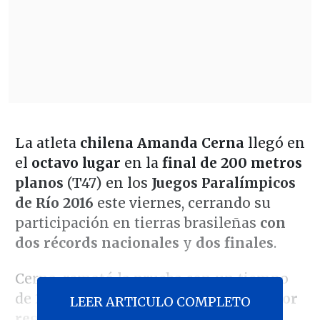
La atleta
chilena Amanda Cerna
llegó en
el
octavo lugar
en la
final de 200 metros
planos
(T47) en los
Juegos Paralímpicos
de Río 2016
este viernes, cerrando su
participación en tierras brasileñas
con
dos récords nacionales
y
dos finales
.
Cerna, remató la prueba con un tiempo
de
28"19"'
, a
dos centésimas de su mejor
LEER ARTICULO COMPLETO
registro
, conseguido ayer en la ronda