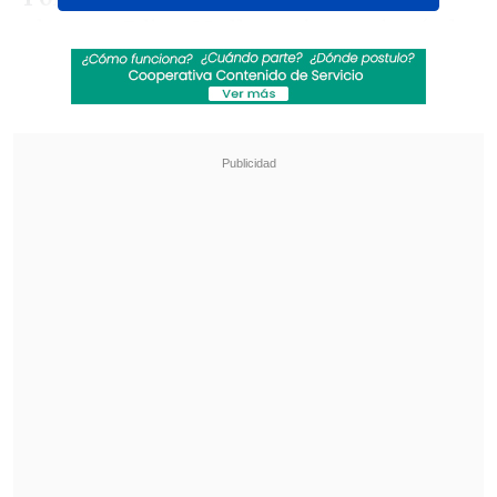
alemana Edina Muller, quien registró el
mejor crono de la fase previa (58"662),
estableciendo nuevo récord
sudamericano.
Revisa también
Audax Italiano quiere tomar otro respiro ante
un Ñublense que busca entrar en zona de
copas
La programación de la ida de octavos de la
Copa Sudamericana
Wollermann
evitó así el repechaje, por
lo que competirá directamente en la
final, a realizarse este jueves desde las