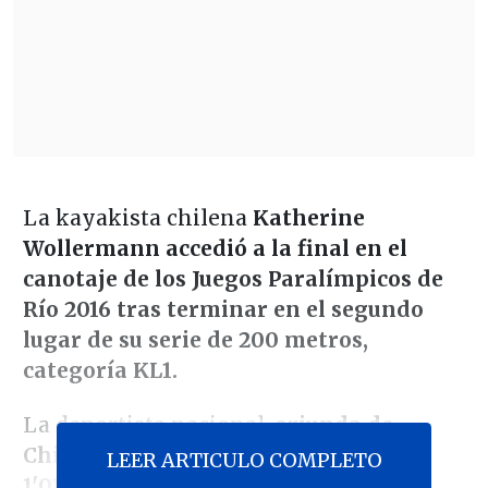
La kayakista chilena
Katherine
Wollermann accedió a la final en el
canotaje de los Juegos Paralímpicos de
Río 2016 tras terminar en el segundo
lugar de su serie de 200 metros,
categoría KL1.
La deportista nacional,
oriunda de
Chiguayante, logró un tiempo de
LEER ARTICULO COMPLETO
1'01"740 en la Serie 1
y escoltó a la