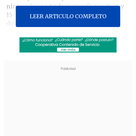
nicaragüense
Andrea García
por 15-4 y
15-8. En la primera jornada había
LEER ARTICULO COMPLETO
derrotado a la guatemalteca
Ana
Gabriela Martínez.
Revisa también
Infantino llegó a Colombia para asistir a
investidura presidencial en medio de crisis en
la FIFA
La programación de la fecha 19 de la Liga de
Ascenso
Con estas dos victorias, la nacional opta a
un buen lugar en el cuadro final por
eliminación que se efectuará a partir del