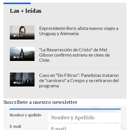
Las + leídas
Expresidente Boric alista nuevos viajes a
Uruguay y Alemania
7276
"La Resurrección de Cristo" de Mel
Gibson confirmó estreno en cines de
Muñoz, Troncoso y Suárez seguirán
4871
Chile
participando en la fase de Grupos hasta
el martes.
Caos en "Sin Filtros": Panelistas trataron
de "carnicero" a Crespo y se retiraron del
4281
programa
Los países campeones por equipos open
en las ramas femenina y masculina
Suscríbete a nuestro newsletter
clasificarán automáticamente para los
Juegos Deportivos Panamericanos de
Nombre y apellido
Toronto 2015, aunque deberán participar
E-mail
en el clasificatorio del próximo año para