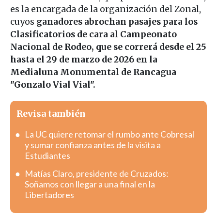
es la encargada de la organización del Zonal,
cuyos
ganadores abrochan pasajes para los
Clasificatorios de cara al Campeonato
Nacional de Rodeo, que se correrá desde el 25
hasta el 29 de marzo de 2026 en la
Medialuna Monumental de Rancagua
"Gonzalo Vial Vial".
Revisa también
La UC quiere retomar el rumbo ante Cobresal
y sumar confianza antes de la visita a
Estudiantes
Matías Claro, presidente de Cruzados:
Soñamos con llegar a una final en la
Libertadores