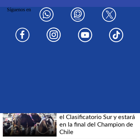
de Chile
Síguenos en
Criadero El Carmen de
Nilahue mandó en Melipilla
y se instaló en la gran final
del Campeonato Nacional
de Rodeo
Criadero Agua de los
Campos y Maquena ganó el
Clasificatorio de San
Clemente
Criadero Vista Volcán ganó
el Clasificatorio Sur y estará
en la final del Champion de
Chile