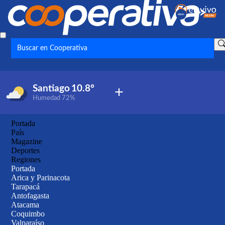
Santiago
10.8°
+
Humedad
72%
Noticias de Rodeo
Portada
País
Magazine
Deportes
Regiones
Portada
Arica y Parinacota
Tarapacá
Antofagasta
Atacama
Coquimbo
Valparaíso