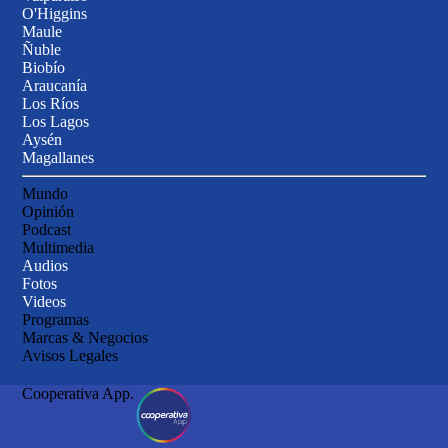
O'Higgins
Maule
Ñuble
Biobío
Araucanía
Los Ríos
Los Lagos
Aysén
Magallanes
Mundo
Opinión
Podcast
Siguiente
Multimedia
Audios
Presidente Kast asistió a la
Fotos
Medialuna de Rancagua
Videos
Josefina Easton y Josefina Lepez
Programas
para la final del Champion
brillaron en la Final de Rodeo Femenino
Marcas & Negocios
de Chile
Avisos Legales
Cooperativa App.
Campeonato Nacional: 139
colleras van por la gloria
máxima en el 77° Champion