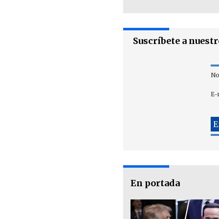
Suscríbete a nuest
No
E-
En portada