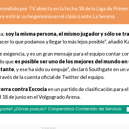
nsmitido por TV abierta en la fecha 18 de la Liga de Primer
e estirar su hegemonía en el clásico ante La Serena
ia;
soy la misma persona, el mismo jugador y sólo se tra
er lo que podamos y llegar lo más lejos posible", añadió K
de exigencia, y es un gran mensaje para el equipo contar co
do que
es posible ser uno de los mejores del mundo en
stante
, y ese ha sido su empuje", declaró Southgate en un 
ravés de la cuenta oficial de Twitter del equipo.
terra contra Escocia
en un partido de clasificación para e
 18 de junio en el Volgogrado Arena.