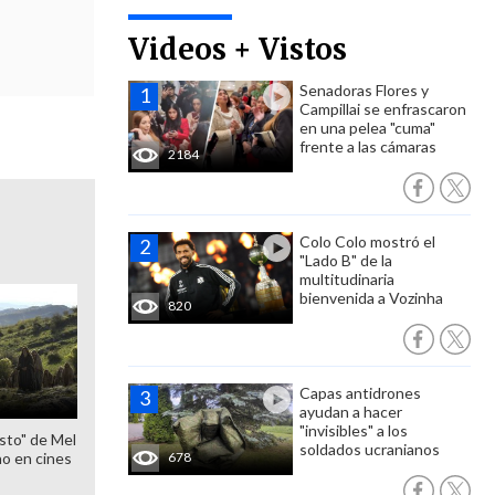
Videos + Vistos
Senadoras Flores y
Campillai se enfrascaron
en una pelea "cuma"
frente a las cámaras
2184
Colo Colo mostró el
"Lado B" de la
multitudinaria
bienvenida a Vozinha
820
Capas antidrones
ayudan a hacer
"invisibles" a los
sto" de Mel
soldados ucranianos
o en cines
678