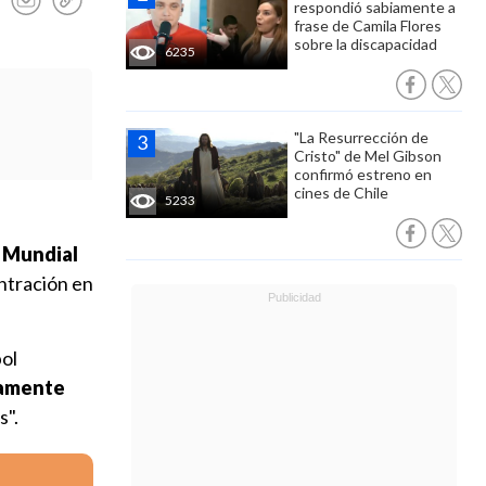
respondió sabiamente a
frase de Camila Flores
sobre la discapacidad
6235
"La Resurrección de
Cristo" de Mel Gibson
confirmó estreno en
cines de Chile
5233
l
Mundial
entración en
bol
iamente
s".