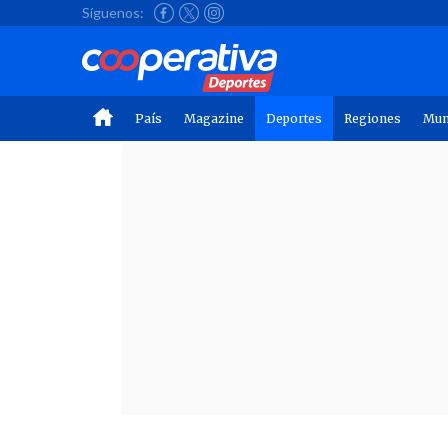
Síguenos:
País
Magazine
Deportes
Regiones
Mu