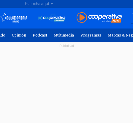
Escucha aquí ▼
ndo
Opinión
Podcast
Multimedia
Programas
Marcas & Neg