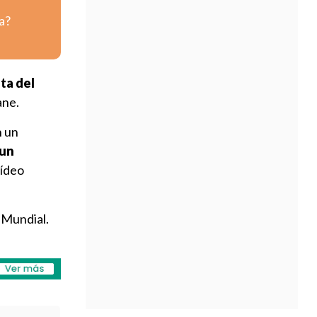
a?
ta del
ane.
n un
 un
vídeo
l Mundial.