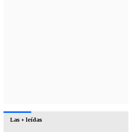
La nacida en Minsk se verá las caras ante
la estadounidense
Iva Jovic
(27°) por los
cuartos de final del certamen.
Las + leídas