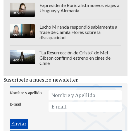
La californiana derrotó a la kazaja
Yúliya
Expresidente Boric alista nuevos viajes a
Putíntseva
(94°) por 6-0 y 6-1 para
Uruguay y Alemania
7707
avanzar de ronda.
Lucho Miranda respondió sabiamente a
frase de Camila Flores sobre la
6449
discapacidad
"La Resurrección de Cristo" de Mel
Gibson confirmó estreno en cines de
5245
Chile
Suscríbete a nuestro newsletter
Nombre y apellido
E-mail