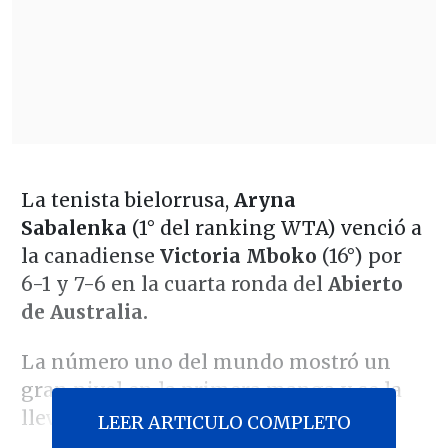
La tenista bielorrusa,
Aryna
Sabalenka
(1° del ranking WTA) venció a
la canadiense
Victoria Mboko
(16°) por
6-1 y 7-6 en la cuarta ronda del
Abierto
de Australia.
La número uno del mundo mostró un
gran nivel en la primera manga y se la
llevó sin complicaciones.
LEER ARTICULO COMPLETO