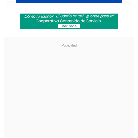
Revisa también
Coquimbo Unido quiere estirar su hegemonía
en el clásico ante La Serena
¿Qué partido será transmitido por TV abierta
en la fecha 18 de la Liga de Primera?
En el segundo set, la jugadora de 18 años
y gran promesa del tenis de Canadá
logró equiparar el desarrollo del
encuentro y forzó la definición a un
tie
break
, instancia en la que finalmente
Sabalenka logró imponerse.
¿A quién enfrentará Sabalenka en
los cuartos de final?