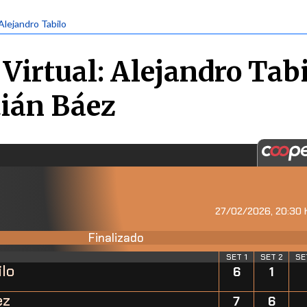
 Alejandro Tabilo
Virtual: Alejandro Tab
tián Báez
27/02/2026, 20:30 h
Finalizado
SET 1
SET 2
SE
ilo
6
1
ez
7
6