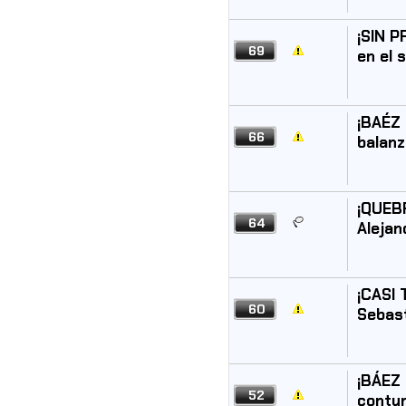
¡SIN P
69
en el 
¡BAÉZ 
66
balanz
¡QUEBR
64
Alejan
¡CASI 
60
Sebas
¡BÁEZ 
52
contun