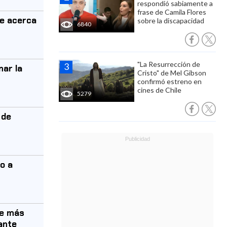
respondió sabiamente a
frase de Camila Flores
se acerca
sobre la discapacidad
6840
"La Resurrección de
nar la
Cristo" de Mel Gibson
confirmó estreno en
cines de Chile
5279
 de
io a
ue más
ante