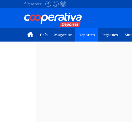
Síguenos:
País
Magazine
Deportes
Regiones
Mu