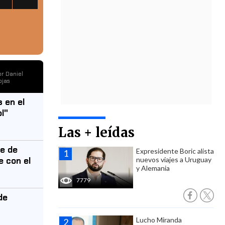
or
Daniel
ojas
 en el
l"
Las + leídas
e de
Expresidente Boric alista
e con el
nuevos viajes a Uruguay
y Alemania
7779
de
Lucho Miranda