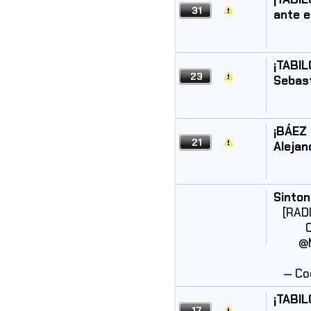
31
ante e
¡TABIL
23
Sebast
¡BÁEZ 
21
Alejan
Sinton
[RADI
@
— Co
¡TABIL
17