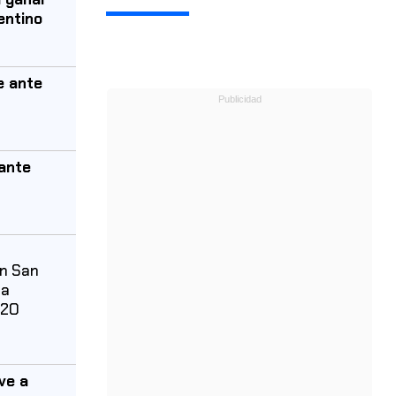
entino
e ante
ante
en San
 a
02O
ve a