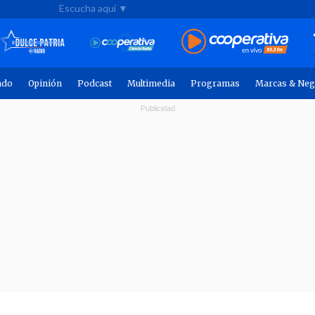
Escucha aquí ▼
ndo
Opinión
Podcast
Multimedia
Programas
Marcas & Neg