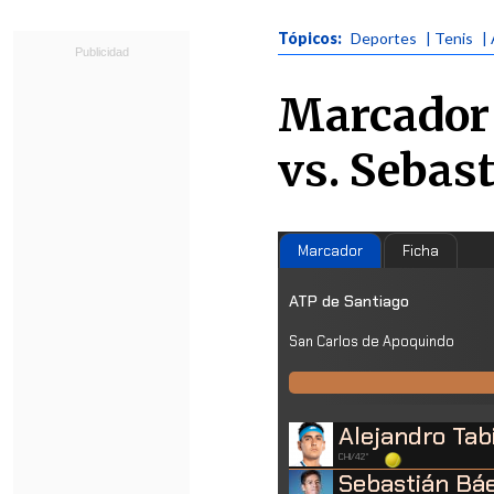
Tópicos:
Deportes
| Tenis
|
Marcador 
vs. Sebas
Marcador
Ficha
ATP de Santiago
San Carlos de Apoquindo
Alejandro Tab
CHI/42°
Sebastián Bá