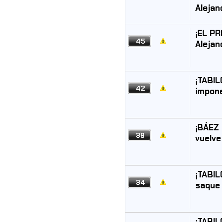
Alejan
¡EL PR
45
Alejan
¡TABIL
42
impone
¡BÁEZ 
39
vuelve
¡TABIL
34
saque 
¡TABIL