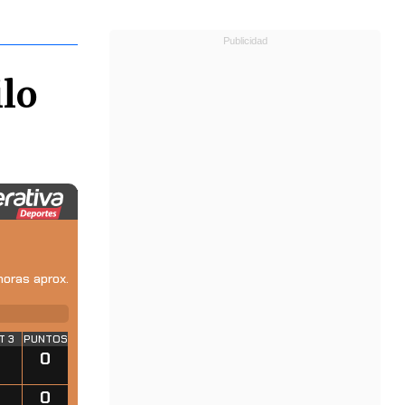
ilo
oras aprox.
T 3
PUNTOS
0
0