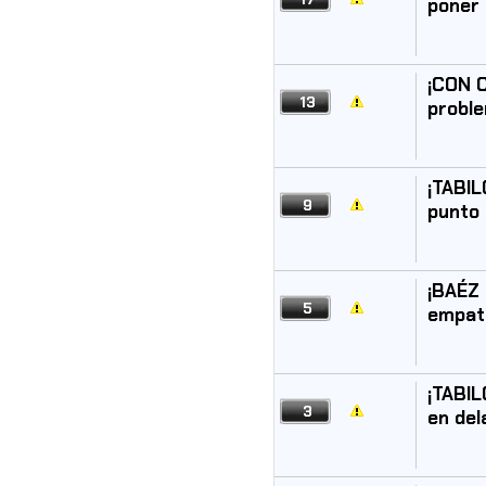
poner 
¡CON 
13
proble
¡TABIL
9
punto 
¡BAÉZ 
5
empat
¡TABIL
3
en del