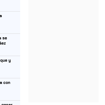
a
a se
áez
aque y
a con
a ganar