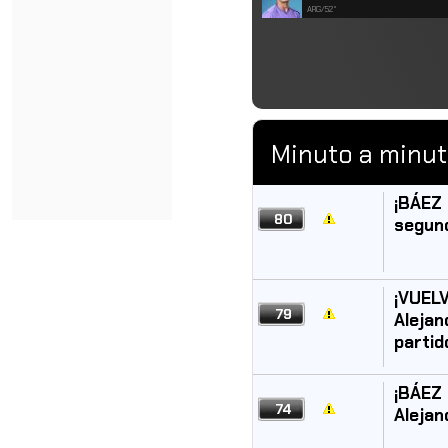
ARG/52°
Minuto a minu
¡BÁEZ 
80
segund
¡VUELV
79
Alejan
partid
¡BÁEZ 
74
Alejan