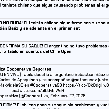
l tenista chileno que sigue causando problemas al arg
O NO DUDA! El tenista chileno sigue firme con su saqu
ián Baéz y se adelanta en el primer set
CONFIRMA SU SAQUE! El argentino no tuvo problemas 
dro Tabilo en cuartos del Chile Open
iza Cooperativa Deportes
O EN VIVO] Tabilo desafía al argentino Sebastián Báez 
Carlos de Apoquindo y te acompañan
@patomunoz
junto
MaxVidela90
en
#Cooperativa90
https://t.co/QkQdgHw
pic.twitter.com/olDdv6IWnH
operativa (@Cooperativa)
February 27, 2026
O FIRME! El chileno gana su saque sin problemas y vuel