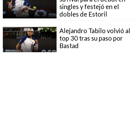
singles y festejó en el
dobles de Estoril
Alejandro Tabilo volvió al
top 30 tras su paso por
Bastad
Alejandro Tabilo se
despidió del ATP de Bastad
tras caer en semifinales
ante Andrey Rublev
Tabilo perdió ante Rublev
en Bastad