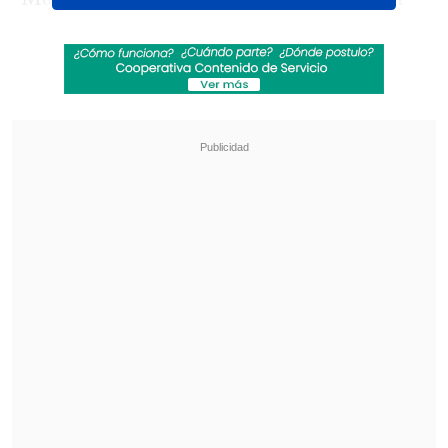
estrecho partido para terminar ganando
por
7-6 (5) y 7-6 (4) en un duelo que se
prolongó por una hora y 52 minutos.
Revisa también
La programación de la fecha 18 de la Liga de
Primera
La FIFA admitió errores en su propuesta de
privatizar el Mundial y advirtió que no tolerará
más ataques
Para el jugador nacional
es su sexto
título a este nivel luego de lo hecho en
Santa Fe y Temuco, en 2023; y Ibagué,
Bogotá y Antofagasta, en 2024.