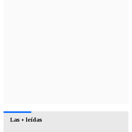
Este resultado le permitirá al tenista
copiapino sumar 100 puntos ATP y
escalar ocho posiciones para ubicarse
113°, su mejor posición en el ranking.
Las + leídas