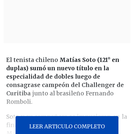
El tenista chileno
Matías Soto (121° en
duplas) sumó un nuevo título en la
especialidad de dobles luego de
consagrase campeón del Challenger de
Curitiba
junto al brasileño Fernando
Romboli.
Soto y su compañero se impusieron en la
final a dupla polaca de Piotr
LEER ARTICULO COMPLETO
Matuszewski y Karol Drzewiecki en un