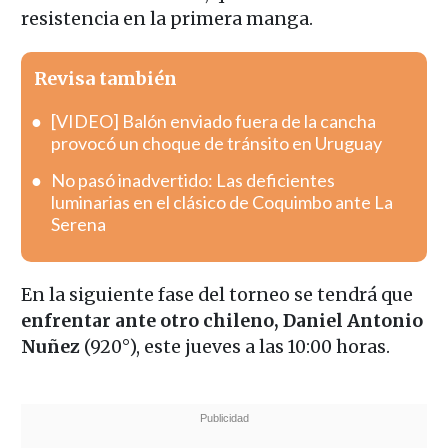
resistencia en la primera manga.
Revisa también
[VIDEO] Balón enviado fuera de la cancha
provocó un choque de tránsito en Uruguay
No pasó inadvertido: Las deficientes
luminarias en el clásico de Coquimbo ante La
Serena
En la siguiente fase del torneo se tendrá que
enfrentar ante otro chileno, Daniel Antonio
Nuñez
(920°), este jueves a las 10:00 horas.