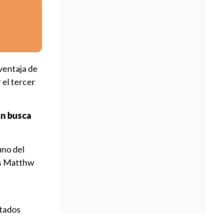
ventaja de
r el tercer
en busca
uno del
os Matthw
stados