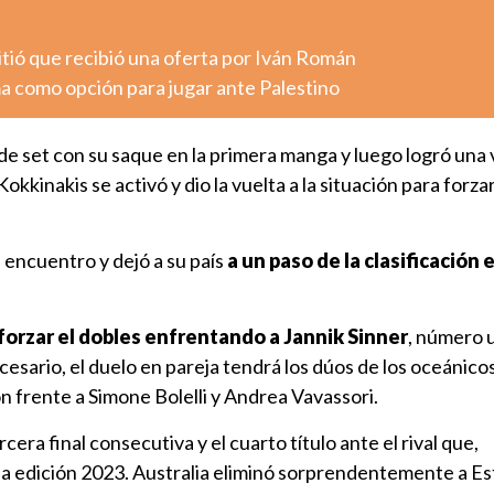
tió que recibió una oferta por Iván Román
a como opción para jugar ante Palestino
de set con su saque en la primera manga y luego logró una 
 Kokkinakis se activó y dio la vuelta a la situación para forza
 encuentro y dejó a su país
a un paso de la clasificación 
forzar el dobles enfrentando a Jannik Sinner
, número 
cesario, el duelo en pareja tendrá los dúos de los oceánic
frente a Simone Bolelli y Andrea Vavassori.
ercera final consecutiva y el cuarto título ante el rival que,
la edición 2023. Australia eliminó sorprendentemente a E