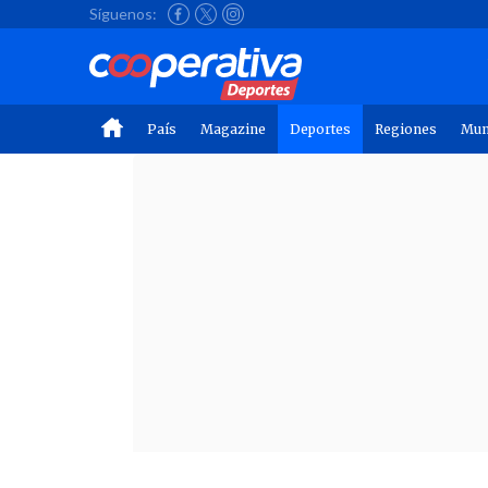
Síguenos:
País
Magazine
Deportes
Regiones
Mu