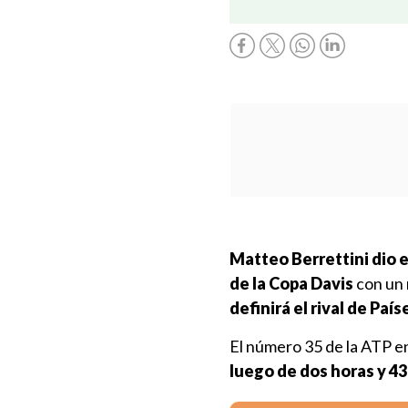
Matteo Berrettini dio el
de la Copa Davis
con un r
definirá el rival de Paí
El número 35 de la ATP en
luego de dos horas y 4