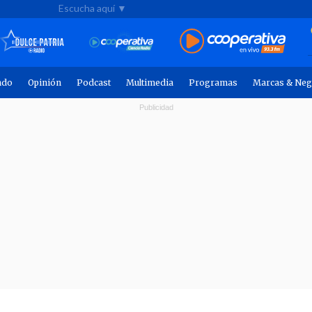
Escucha aquí ▼
ndo
Opinión
Podcast
Multimedia
Programas
Marcas & Neg