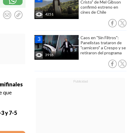
Cristo" de Mel Gibson
confirmó estreno en
cines de Chile
4251
Caos en "Sin Filtros":
Panelistas trataron de
"carnicero" a Crespo y se
retiraron del programa
3918
emifinales
ie que
-3 y 7-5