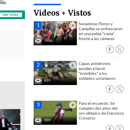
ilo.
Videos + Vistos
Senadoras Flores y
Campillai se enfrascaron
en una pelea "cuma"
frente a las cámaras
1930
Capas antidrones
ayudan a hacer
"invisibles" a los
soldados ucranianos
619
Para el recuerdo: Se
cumplen dos años del
oro olímpico de Francisca
Crovetto
339