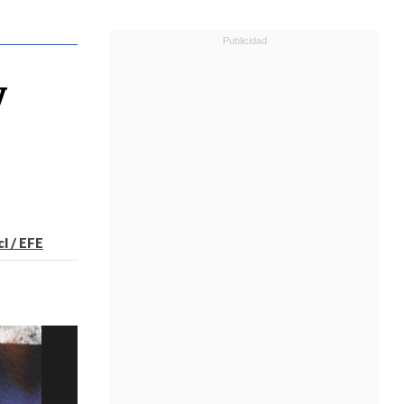
y
l / EFE