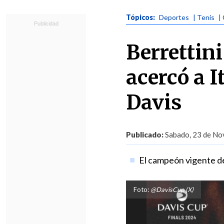
Tópicos:
Deportes
| Tenis
|
Berrettin
acercó a I
Davis
Publicado:
Sabado, 23 de Nov
El campeón vigente del
Foto:
@DavisCup (X)