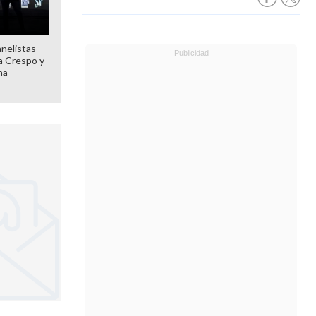
anelistas
 a Crespo y
ma