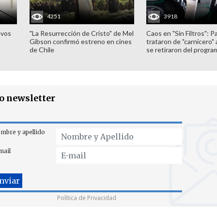
4251
3918
evos
"La Resurrección de Cristo" de Mel
Caos en "Sin Filtros": P
Gibson confirmó estreno en cines
trataron de "carnicero"
de Chile
se retiraron del progra
ro newsletter
mbre y apellido
mail
Política de Privacidad