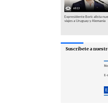
6813
Expresidente Boric alista nu
viajes a Uruguay y Alemania
Suscríbete a nuest
No
E-