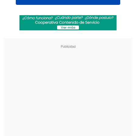
"
Tenerle te va a cambiar mucho la
eliminatoria. Ya se verá
. No quiero
adelantar acontecimientos", aseguró el
estratego ibérico durante un acto
realizado en el
Club Internacional de
Tenis
en
Majadahonda
,
Madrid
.
Revisa también
Los resultados de la fecha 18 en la Liga de
Primera
Colo Colo anunció acuerdo para el fichaje del
defensa Iván Román
El profesional
remarcó que la presencia