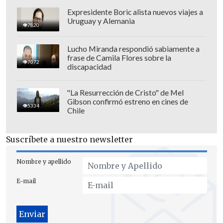
Expresidente Boric alista nuevos viajes a
Uruguay y Alemania
7820
Lucho Miranda respondió sabiamente a
frase de Camila Flores sobre la
7072
discapacidad
"La Resurrección de Cristo" de Mel
Gibson confirmó estreno en cines de
5334
Chile
Suscríbete a nuestro newsletter
El enfrentamiento entre
España
y
Chile
está fijado entre el 18 y el 20 de
Nombre y apellido
septiembre, instancia donde se definirá
E-mail
un cupo para la fase final en
Italia
. Pese
a que aún no se confirma la sede ni la
superficie oficial, el equipo europeo ya