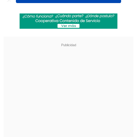
Revisa también
[VIDEO] Balón enviado fuera de la cancha
provocó un choque de tránsito en Uruguay
No pasó inadvertido: Las deficientes
luminarias en el clásico de Coquimbo ante La
Serena
Así lo confirmó la organización de la
Copa Davis en sus redes sociales: "
Zizou
Bergs gana su partido ante el chileno
Cristian Garín, que no regresa a la pista
después de un choque accidental en el
cambio de lados".