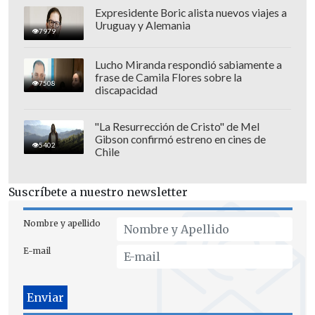
Expresidente Boric alista nuevos viajes a
Uruguay y Alemania
7979
Lucho Miranda respondió sabiamente a
frase de Camila Flores sobre la
7508
discapacidad
Toda la banca de Chile protestó en contra
"La Resurrección de Cristo" de Mel
Gibson confirmó estreno en cines de
del árbitro principal Carlos Ramos
por la
5402
Chile
agresión, mostrándole incluso imágenes
del hecho; haciendo caso omiso y
Suscríbete a nuestro newsletter
desestimando los alegatos,
decidió junto
al juez de silla Manuel Franco Ojea darle
Nombre y apellido
tres advertencias por tiempo a Chile y
E-mail
darle la victoria a Bélgica
.
Tras la feroz embestida del jugador belga
en contra del chileno, el parte médico del