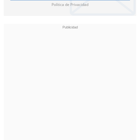
Política de Privacidad
Doctor Alejandro Orizola señaló lo
siguiente: "
Cristian Garin recibió un
fuerte golpe en el globo ocular, razón
por la cual se cayó y golpeó en la
cabeza"
.
"
Esto le generó una inflamación,
dificultades para ver, náuseas y fuerte
dolor de cabeza, aunque en ningún
momento perdió la conciencia. No
estaba en condiciones de seguir
jugando
", expresó.