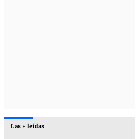
caras ante
el joven croata de 19 años
Matej Dodig (376°), a quien venció en
2024 en el Challenger de Braunschweig.
Las + leídas
Desde ya, el tenista nacido en Arica
se