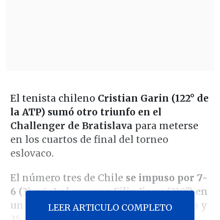
El tenista chileno
Cristian Garin (122° de
la ATP) sumó otro triunfo en el
Challenger de Bratislava
para meterse
en los cuartos de final del torneo
eslovaco.
El número tres de Chile
se impuso por 7-
6 (3) y 6-1 al rumano Filip Jianu (210°)
en
un duelo que se prolongó por una hora y
LEER ARTICULO COMPLETO
35 minutos.