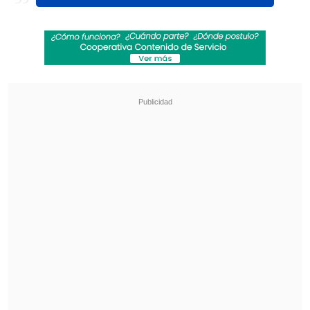
Revisa también
La U y Colo Colo protagonizan el Superclásico
en la Liga Femenina
Real Madrid festejó ante Ferencvaros en un
amistoso de pretemporada
El nacional debió pelearla en el primer
set ante la resistencia impuesta por su
rival y solo en el desempate pudo marcar
diferencias.
Luego, su rival se derrumbó y ello le
permitió meterse entre los ocho mejores
del torneo, instancia donde se verá las