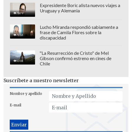
asegura siete puntos que le permiten
Expresidente Boric alista nuevos viajes a
Uruguay y Alemania
aparecer en el casillero 116° del Ranking
7809
Live.
Lucho Miranda respondió sabiamente a
frase de Camila Flores sobre la
7016
discapacidad
"La Resurrección de Cristo" de Mel
Gibson confirmó estreno en cines de
5318
Chile
Suscríbete a nuestro newsletter
Nombre y apellido
E-mail