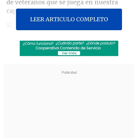
de veteranos que se juega en nuestra
capital.
LEER ARTICULO COMPLETO
Revisa también
Exestrella de la NFL celebró la presentación
de Vozinha en Colo Colo
La UC quiere retomar el rumbo ante Cobresal
y sumar confianza antes de la visita a
Estudiantes
El duelo fue muy divertido, Muster
emuló jugar como Rafael Nadal y cuando
ganaba los puntos festejaba como
Nicolás Massú.