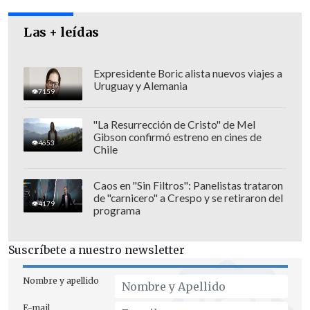
Las + leídas
El segundo parcial mostró a un Rusedski
más "extrovertido", lo que lo sacó un
Expresidente Boric alista nuevos viajes a
Uruguay y Alemania
poco del partido y perdió el set por 3-6.
7159
Ya en el súper
tie break,
se pudo ver a
"La Resurrección de Cristo" de Mel
Gibson confirmó estreno en cines de
ambos jugadores jugando muy en serio,
4653
Chile
donde Rusedski se apoyó de su buen
primer servicio y selló su victoria que le
Caos en "Sin Filtros": Panelistas trataron
de "carnicero" a Crespo y se retiraron del
permitió quedar como líder del Grupo
4179
programa
Rojo.
Suscríbete a nuestro newsletter
Mientras que Muster quedó eliminado y
no podrá disputar el título al sumar su
Nombre y apellido
segunda derrota.
E-mail