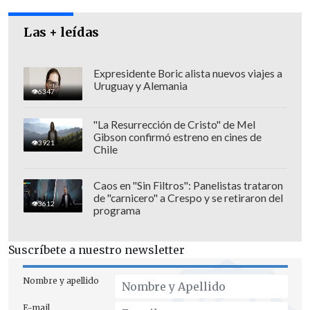
Beijing 2008.
Las + leídas
Expresidente Boric alista nuevos viajes a
Uruguay y Alemania
6347
"La Resurrección de Cristo" de Mel
Gibson confirmó estreno en cines de
3921
Chile
Caos en "Sin Filtros": Panelistas trataron
de "carnicero" a Crespo y se retiraron del
3612
programa
Suscríbete a nuestro newsletter
"Tengo ganas de volver a sentirme como en mi mejor
Nombre y apellido
momento, independiente de los resultados que pueda
tener", dijo González. (Foto: Archivo)
E-mail