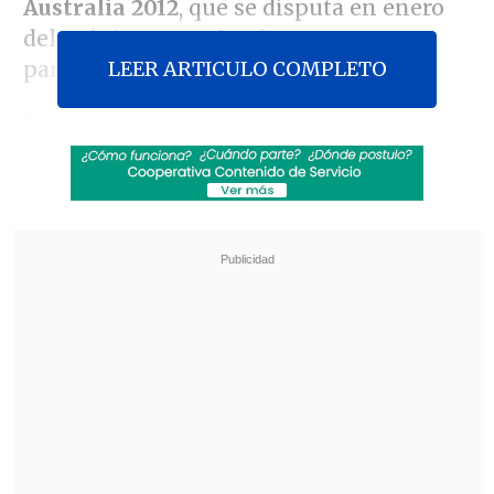
Australia 2012
, que se disputa en enero
del próximo año, donde espera
LEER ARTICULO COMPLETO
participar.
"Mi idea es descansar bien ahora, porque
las molestias físicas que he tenido te van
desgastando también emocionalmente,
porque estás a punto de jugar y te
decepcionas un poco", dijo.
Revisa también
[VIDEO] Rivalidad y amor en el Maracaná:
Pareja discutió con su hijo luciendo una
camiseta dividida
Tras años detenida: adjudican la
reconstrucción del estadio de Melipilla