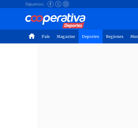
Síguenos:
País
Magazine
Deportes
Regiones
Mu