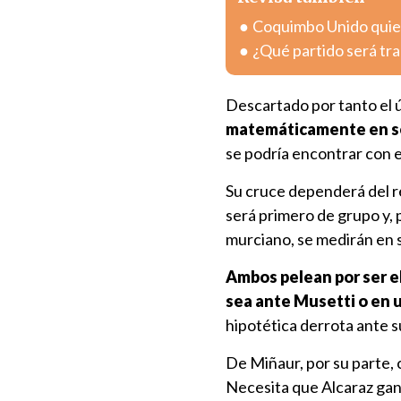
Coquimbo Unido quier
¿Qué partido será tra
Descartado por tanto el 
matemáticamente en sem
se podría encontrar con e
Su cruce dependerá del re
será primero de grupo y, p
murciano, se medirán en 
Ambos pelean por ser el
sea ante Musetti o en 
hipotética derrota ante 
De Miñaur, por su parte, c
Necesita que Alcaraz gan