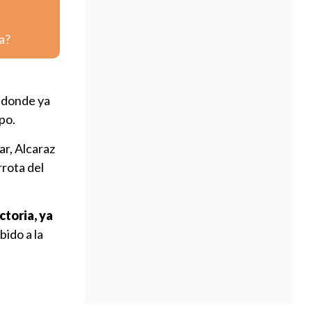
a?
, donde ya
po.
ar, Alcaraz
rrota del
ctoria, ya
bido a la