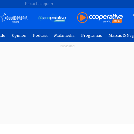
Escucha aquí ▼
ndo
Opinión
Podcast
Multimedia
Programas
Marcas & Neg