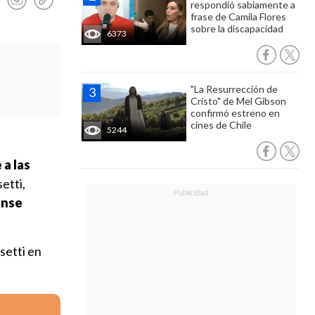
respondió sabiamente a
frase de Camila Flores
sobre la discapacidad
6373
"La Resurrección de
Cristo" de Mel Gibson
confirmó estreno en
cines de Chile
5244
 a las
etti,
ense
setti en