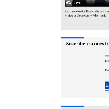
7696
Expresidente Boric alista nu
viajes a Uruguay y Alemania
Suscríbete a nuest
No
E-