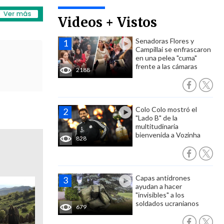
Videos + Vistos
Senadoras Flores y
Campillai se enfrascaron
en una pelea "cuma"
frente a las cámaras
2188
Colo Colo mostró el
"Lado B" de la
multitudinaria
bienvenida a Vozinha
828
Capas antidrones
ayudan a hacer
"invisibles" a los
soldados ucranianos
679