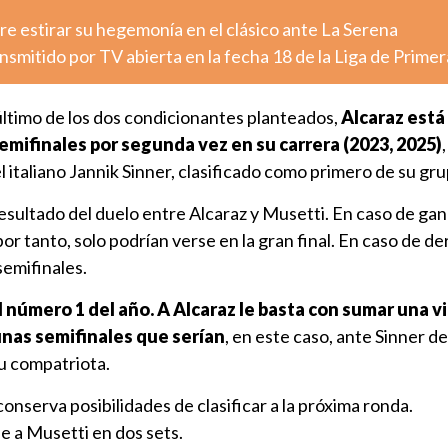
e estirar su hegemonía en el clásico ante La Serena
nsmitido por TV abierta en la fecha 18 de la Liga de Primer
último de los dos condicionantes planteados,
Alcaraz está
ifinales por segunda vez en su carrera (2023, 2025)
l italiano Jannik Sinner, clasificado como primero de su gru
sultado del duelo entre Alcaraz y Musetti. En caso de gan
or tanto, solo podrían verse en la gran final. En caso de de
semifinales.
 número 1 del año. A Alcaraz le basta con sumar una vi
unas semifinales que serían
, en este caso, ante Sinner de
su compatriota.
onserva posibilidades de clasificar a la próxima ronda.
e a Musetti en dos sets.