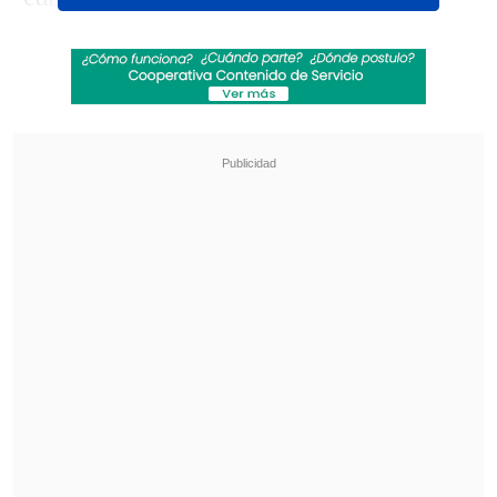
victorias seguidas y solo Alcaraz se erige
como su posible competencia en esta
superficie.
Revisa también
El drama que azota al exfutbolista Mark
Hughes: Su hijo falleció de muerte súbita
PDI reveló vínculo financiero entre Michael
Clark y Patrick Kiblisky por Azul Azul
Eso sí, no lo tuvo fácil para alcanzar su
tercera final consecutiva en Turín. Sobre
todo en el primer set. El australiano, que
solo cuenta con una victoria en fase de