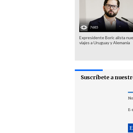
7685
Expresidente Boric alista nu
viajes a Uruguay y Alemania
Suscríbete a nuest
No
E-