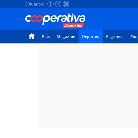
Síguenos:
País
Magazine
Deportes
Regiones
Mu