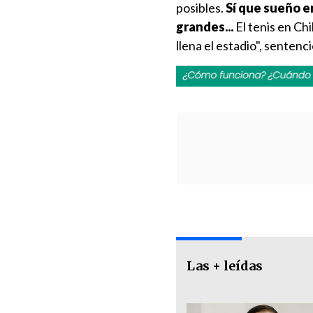
posibles.
Sí que sueño e
grandes...
El tenis en Ch
llena el estadio", sentenc
Las + leídas