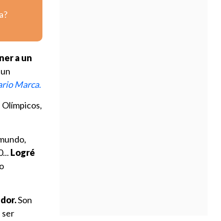
a?
ner a un
 un
ario Marca.
 Olímpicos,
 mundo,
...
Logré
o
dor.
Son
 ser