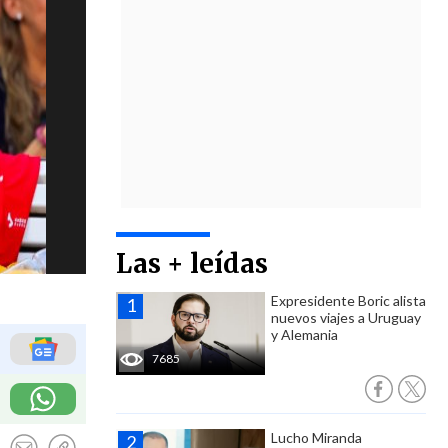
Las + leídas
Expresidente Boric alista
nuevos viajes a Uruguay
y Alemania
7685
Lucho Miranda