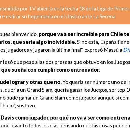
nsmitido por TV abierta en la fecha 18 de la Liga de Primer
e estirar su hegemonía en el clásico ante La Serena
z pues bienvenido,
porque va a ser increíble para Chile te
arlos, que sería algo inolvidable.
Si no está, España tiene
s jugadores y jugaron la última final", expresó Massú a
Di
nfesó que pese a las dos preseas que obtuvo en los Juegos
 que sueña con cumplir como entrenador.
ude lograr y otras que no.
Yo quería ser número uno del
s, quería un Grand Slam, quería ganar los Juegos, ser top 10
no pude ganar un Grand Slam como jugador aunque sí com
Thiem", sostuvo.
 Davis como jugador, por qué no va a ser como entrena
o me levanto todos los días pensando que las cosas pueden