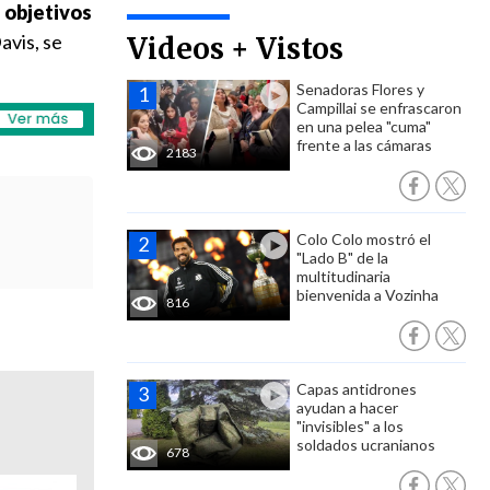
 objetivos
avis, se
Videos + Vistos
Senadoras Flores y
Campillai se enfrascaron
en una pelea "cuma"
frente a las cámaras
2183
Colo Colo mostró el
"Lado B" de la
multitudinaria
bienvenida a Vozinha
816
Capas antidrones
ayudan a hacer
"invisibles" a los
soldados ucranianos
678