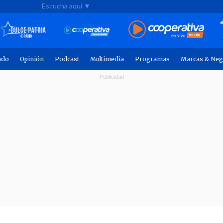
Escucha aquí ▼
ndo
Opinión
Podcast
Multimedia
Programas
Marcas & Neg