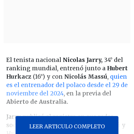
El tenista nacional
Nicolas Jarry,
34° del
ranking mundial, entrenó junto a
Hubert
Hurkacz
(16°) y con
Nicolás Massú
,
quien
es el entrenador del polaco desde el 29 de
noviembre del 2024
, en la previa del
Abierto de Australia.
Jarry publicó el registro en sus redes
sociales, en una imagen junto a Massú y
LEER ARTICULO COMPLETO
Hurkacz, y un video de la
preparación