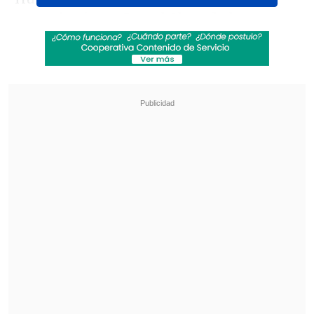
para el primer Grand Slam de la
temporada
.
Revisa también
UEFA pagó a presunta amante de Infantino
mientras era su secretario general, según
medio
Presidente de Conmebol apoyó a Infantino:
No se puede desconocer su gran trabajo
Jarry está clasificado directo al cuadro
principal del Abierto de Australia y
espera conocer su rival este jueves 9 de
enero en el sorteo
, a las
00:30 horas
(03:30 GMT, 14:30 horario local en