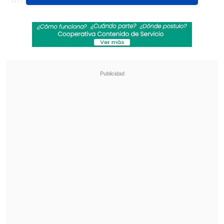
de cuartos de este miércoles contra el
noruego Casper Ruud, convertirá a
Sinner en el primer italiano que accede
al número 1 del mundo desde que existe
esa clasificación.
Revisa también
¿Juega Vozinha? La formación de Colo Colo
para visitar a Unión La Calera por la Liga de
Primera
[VIDEO] Increíble: La acrobática asistencia
desde un saque lateral en el Ascenso de Rusia
"Todos los jugadores quieren llegar al
número del mundo, pero con el retiro de