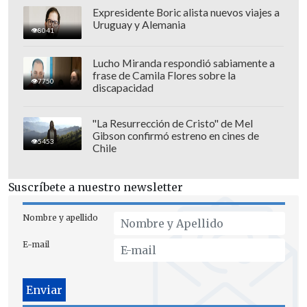
Expresidente Boric alista nuevos viajes a
Uruguay y Alemania
8041
Lucho Miranda respondió sabiamente a
frase de Camila Flores sobre la
7750
discapacidad
"La Resurrección de Cristo" de Mel
Gibson confirmó estreno en cines de
Sinner, que a principios de año levantó
5453
Chile
en Australia el primer Grand Slam de su
carrera, dio un salto de resultados y ha
Suscríbete a nuestro newsletter
jugado semifinales en tres de los últimos
cuatro grandes.
Nombre y apellido
E-mail
Frente a Dimitrov, un jugador que
perseguía completar el último Grand
Slam en el que todavía no había llegado a
semifinales, el italiano se mostró muy