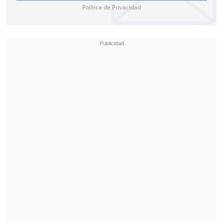
Política de Privacidad
superior.
"Creo que mi partido ha sido muy sólido,
sobre todo en los dos primeros sets",
aseguró el transalpino de 22 años.