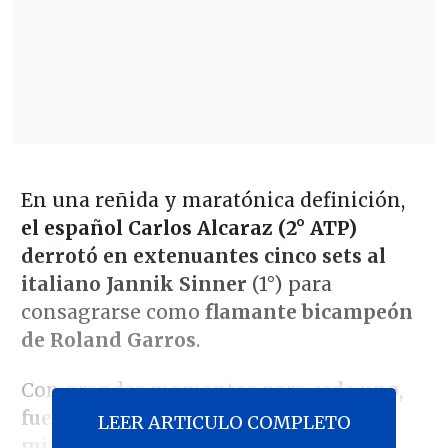
En una reñida y maratónica definición,
el español Carlos Alcaraz (2° ATP)
derrotó en extenuantes cinco sets al
italiano Jannik Sinner
(1°) para
consagrarse como
flamante bicampeón
de Roland Garros
.
Con grandes momentos para cada uno,
fueron necesarias cinco horas y 29
LEER ARTICULO COMPLETO
minutos para el triunfo del muricano