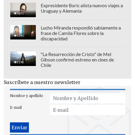
Expresidente Boric alista nuevos viajes a
Uruguay y Alemania
7605
Lucho Miranda respondió sabiamente a
frase de Camila Flores sobre la
5791
discapacidad
"La Resurrección de Cristo" de Mel
Alcaraz puso la cuota de misterio con dos
Gibson confirmó estreno en cines de
5198
Chile
breaks que acortaron distancia y a la
postre se fueron al tie break, donde
Suscríbete a nuestro newsletter
Sinner de todas formas colocó el 2-0 en
el partido.
Nombre y apellido
Todo apuntaba a un sólido cierre para el
E-mail
primer título de Sinner
en el "Philippe
Chartier", pero
la gran respuesta de
Alcaraz comenzó con el 3-1 transitorio