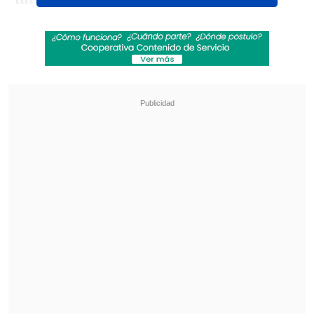
por 4-6, 6-7(4), 6-4, 7-6(3) y 7-6(2)
. El
ibérico conquistó su segundo título
consecutivo en el Grand Slam francés.
Revisa también
Con Kast e Infantino: La investidura de
Abelardo de la Espriella como presidente de
Colombia
[VIDEO] Zampedri anotó un golazo
extraordinario en el triunfo de la UC sobre
Cobresal
Las expectativas de un duelo parejo se
reflejaron en el game inicial y su
interminable deuce. Pero,
fue Sinner