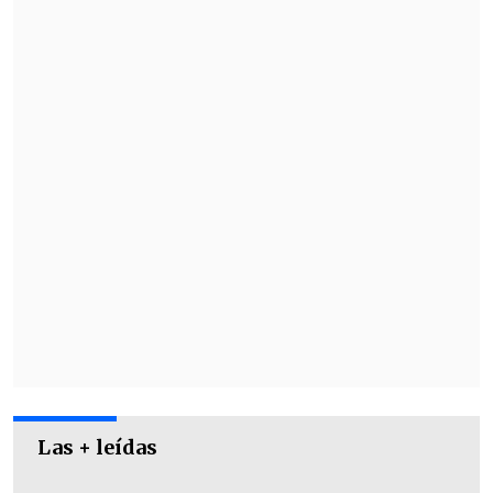
El balcánico, seis veces ganador del título
en Miami,
enfrentará en octavos al
italiano Lorenzo Musetti
(16°), quien
eliminó al canadiense Felix Auger-
Aliassime (19°) por 4-6, 6-2 y 6-3.
Las + leídas