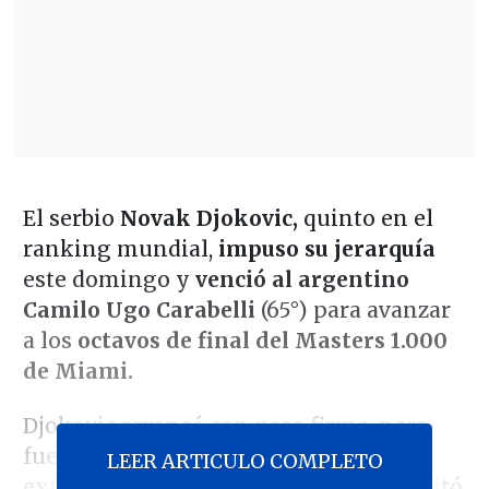
El serbio
Novak Djokovic,
quinto en el
ranking mundial,
impuso su jerarquía
este domingo y
venció al argentino
Camilo Ugo Carabelli
(65°) para avanzar
a los
octavos de final del Masters 1.000
de Miami.
Djokovic arrancó con paso firme, pero
fue exigido en el segundo set, que se
LEER ARTICULO COMPLETO
extendió por más de una hora, pero evitó