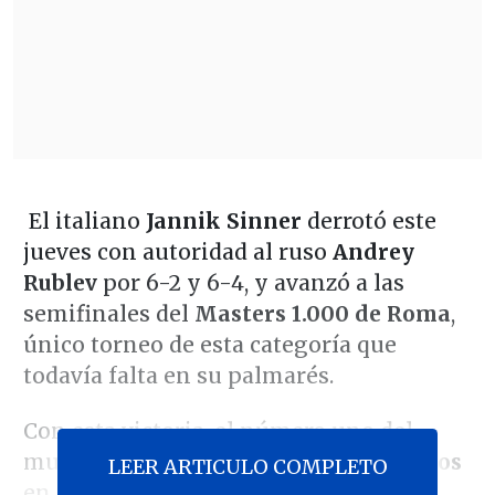
El italiano
Jannik Sinner
derrotó este
jueves con autoridad al ruso
Andrey
Rublev
por 6-2 y 6-4, y avanzó a las
semifinales del
Masters 1.000 de Roma
,
único torneo de esta categoría que
todavía falta en su palmarés.
Con esta victoria, el número uno del
mundo alcanzó
32 triunfos consecutivos
LEER ARTICULO COMPLETO
en torneos Masters 1.000 y superó el