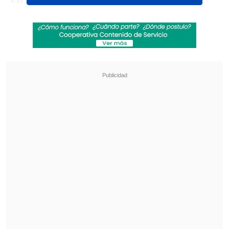
récord de 31 que tenía
Novak Djokovic
.
Revisa también
Desde Newell's hasta Real Madrid y Unicef:
Las condolencias por la muerte de Jorge Messi
Marcador Virtual: Coquimbo Unido vs.
Deportes La Serena
Sinner dominó desde el arranque, quebró
temprano el servicio de Rublev y cerró el
partido en una hora y 31 minutos ante
un estadio completamente volcado a su
favor.
El italiano espera ahora en semifinales