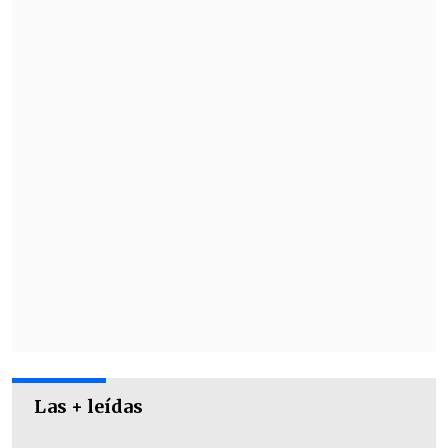
al ganador del duelo entre el español
Martín Landaluce
y el ruso
Daniil
Medvedev
, mientras en Roma crece la
ilusión de una inédita final italiana si
también avanza
Luciano Darderi
.
Las + leídas