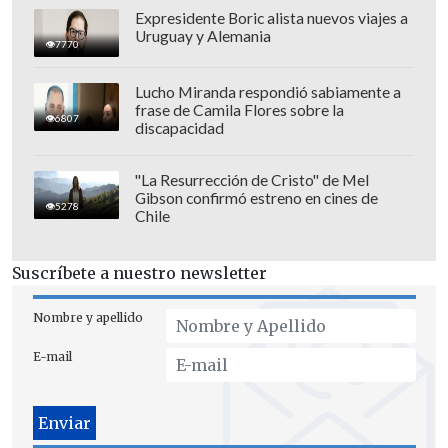
Expresidente Boric alista nuevos viajes a
Uruguay y Alemania
Además, Sinner buscará acercarse al
7770
prestigioso
Career Golden Masters
,
Lucho Miranda respondió sabiamente a
distinción reservada para quienes ganan
frase de Camila Flores sobre la
6807
los nueve torneos Masters 1.000.
discapacidad
"La Resurrección de Cristo" de Mel
Gibson confirmó estreno en cines de
5278
Chile
Suscríbete a nuestro newsletter
Nombre y apellido
E-mail