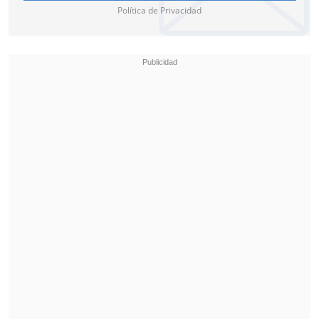
El duodécimo título de Roberto Bautista
,
Política de Privacidad
el primero de 2024, llegó tras una hora y
cuarto de partido y tras ceder solo seis
juegos.