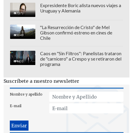
Expresidente Boric alista nuevos viajes a
Uruguay y Alemania
7373
"La Resurrección de Cristo" de Mel
Gibson confirmó estreno en cines de
5049
Chile
En la final, la vigésima tercera de su
Caos en "Sin Filtros": Panelistas trataron
de "carnicero" a Crespo y se retiraron del
carrera, la primera desde la de Adelaida
4433
programa
en 2023 que perdió ante el coreano
Soonwoo Kwon
, superó con una gran
Suscríbete a nuestro newsletter
autoridad a un rival al que venció en tres
de las cuatro ocasiones anteriores en las
Nombre y apellido
que se habían medido pero con el que
E-mail
perdió en la más reciente, hace unas
semanas en Pekín.