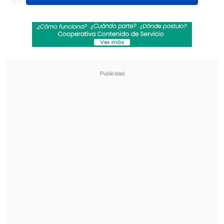
ránking ATP,
aparecerá el lunes en el 45
después de su buena actuación en
Bélgica
.
Revisa también
Israel Poblete quedó al margen del choque de
la U con Palestino
Eduard Bello fue anunciado como nuevo
refuerzo en Deportivo Cali
Roberto Bautista, que llegó a ser un 'top
ten', en noviembre de 2019, noveno del
mundo, recuperó un buen nivel. Fijo en
las últimas convocatorias del equipo