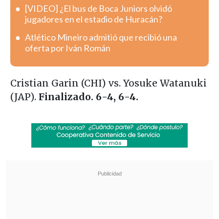
[VIDEO] ¿El bus de Boca Juniors olvidó
jugadores en el estadio de Huracán?
Atlético Mineiro admitió que recibió una
oferta por Iván Román
Cristian Garin (CHI) vs. Yosuke Watanuki
(JAP).
Finalizado. 6-4, 6-4.