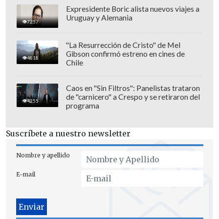
Expresidente Boric alista nuevos viajes a
Uruguay y Alemania
7257
"La Resurrección de Cristo" de Mel
Gibson confirmó estreno en cines de
4818
Chile
Caos en "Sin Filtros": Panelistas trataron
de "carnicero" a Crespo y se retiraron del
4255
programa
Suscríbete a nuestro newsletter
"Es un sueño, nunca he sentido esto.
Nombre y apellido
Pero sé que por estas cosas es por lo que
E-mail
juego al tenis. Por estos partidos y estos
escenarios", declaró emocionada
Noskova.