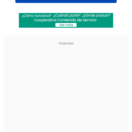
(17ª) por 6-3 y 6-2.
Con este resultado, la
ucraniana accedió a su segunda
semifinal de Grand Slam —primera en
Wimbledon— y aseguró su ingreso al top
10 del ranking mundial.
Revisa también
La UC quiere retomar el rumbo ante Cobresal
y sumar confianza antes de la visita a
Estudiantes
Matías Claro, presidente de Cruzados:
Soñamos con llegar a una final en la
Libertadores
"Estuve en esta pista como espectadora