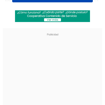
jugador de Hamburgo, que cortó una
racha de
siete derrotas consecutivas
ante Fritz, rival que le tomó la medida
durante los últimos dos años y que
llegaba con un historial favorable de 10
triunfos en 15 enfrentamientos.
Revisa también
[ESTADISTICAS] La tabla de posiciones de la
Liga de Primera en la fecha 18
Los resultados de la fecha 18 en la Liga de
Primera
"Espero jugar dos partidos más aquí",