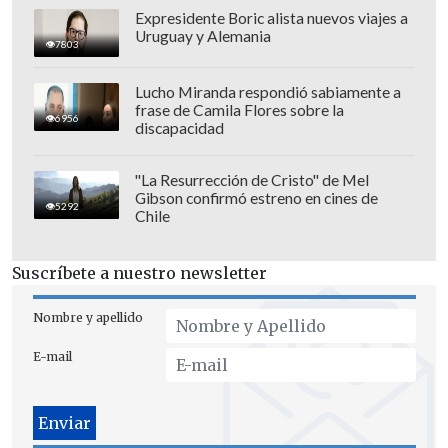
Expresidente Boric alista nuevos viajes a
Uruguay y Alemania
7803
Lucho Miranda respondió sabiamente a
frase de Camila Flores sobre la
6956
discapacidad
"La Resurrección de Cristo" de Mel
Gibson confirmó estreno en cines de
5292
Chile
Suscríbete a nuestro newsletter
"Jugué un partido fantástico y estoy
Nombre y apellido
muy feliz de estar en semifinales", indicó
E-mail
Zverev, quien se transformó en el quinto
jugador en activo en alcanzar
semifinales individuales masculinas en