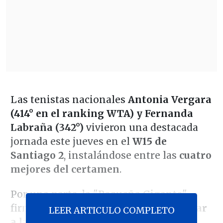
Las tenistas nacionales
Antonia Vergara
(414° en el ranking WTA) y Fernanda
Labraña (342°)
vivieron una destacada
jornada este jueves en el
W15 de
Santiago 2
, instalándose entre las
cuatro
mejores del certamen
.
Por una parte, la "Pequeña Gigante"
firmó una sólida actuación para
superar
LEER ARTICULO COMPLETO
a la brasileña Victoria Barros (1106°)
,