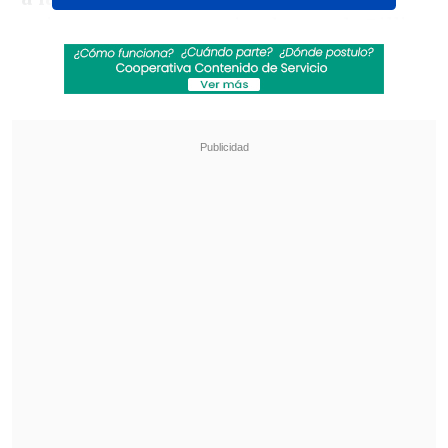
quien pese estar nominada para la Billie
Jean King Cup, terminó cediendo por
6-4
y 6-3
.
Revisa también
[VIDEO] Balón enviado fuera de la cancha
provocó un choque de tránsito en Uruguay
No pasó inadvertido: Las deficientes
luminarias en el clásico de Coquimbo ante La
Serena
Del otro lado, Labraña ratificó su gran
presente al vencer con autoridad a la
también
brasileña Julia Konishi (469°)
por un contundente 6-0 y 6-2.