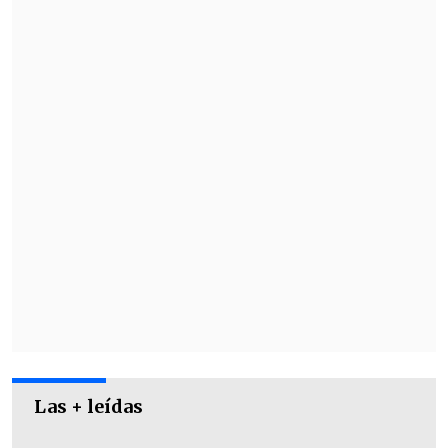
Quien no corrió con la misma suerte fue
la nacional
Jimar Gerald (537°
) después
de caer con la argentina
Luciana
Moyano (369°) por 6-4 y 6-3.
Las + leídas