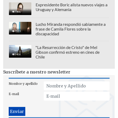
Expresidente Boric alista nuevos viajes a
En semifinales, Vergara se medirá ante la
Uruguay y Alemania
7988
española
Sara Dols (498°)
y
Labraña
hará lo propio ante la trasandina.
Lucho Miranda respondió sabiamente a
frase de Camila Flores sobre la
7523
discapacidad
Los partidos se disputarán este viernes
27 de marzo, desde las 11:00 horas (14:00
"La Resurrección de Cristo" de Mel
GMT).
Gibson confirmó estreno en cines de
5406
Chile
Suscríbete a nuestro newsletter
Nombre y apellido
E-mail