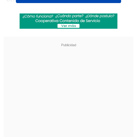
Celebración de Inducción en Newport,
Rhode Island, del 21 al 23 de agosto de
2025.
En 2025 la Celebración marcará el
comienzo de una nueva era para el Salón
de la Fama que destaca lo mejor de la
cultura del tenis a través del arte, la
moda, la música y más", expresó la
entidad a través de un comunicado.
Revisa también
La UC quiere retomar el rumbo ante Cobresal
y sumar confianza antes de la visita a
Estudiantes
Matías Claro, presidente de Cruzados:
Soñamos con llegar a una final en la