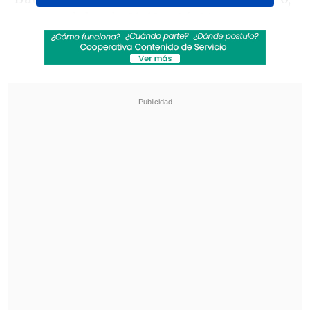
con parciales de 21-19 y 26-24.
Revisa también
[VIDEO] Balón enviado fuera de la cancha
provocó un choque de tránsito en Uruguay
No pasó inadvertido: Las deficientes
luminarias en el clásico de Coquimbo ante La
Serena
Horas después
enfrentaron en la final a
los brasileños Vinicius Freitas y Heitor
Benitto, que ganaron el oro al remontar
2-1
. Los parciales fueron de 17-21, 26-24 y
15-10.