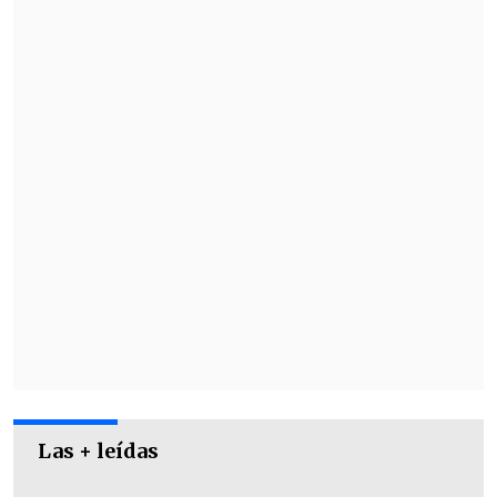
Ahora,
los Grimalt afrontarán la última
parada del Circuito Sudamericano en
Iquique
, con acción entre este viernes 16
y domingo 18 de mayo.
Las + leídas