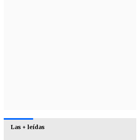
ingeniero civil Cristóbal González (2021-
2024).
Las + leídas