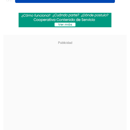
Grimalt, con quien actualmente
comparte vacaciones en San Pedro de
Atacama.
Revisa también
La UC quiere retomar el rumbo ante Cobresal
y sumar confianza antes de la visita a
Estudiantes
Matías Claro, presidente de Cruzados:
Soñamos con llegar a una final en la
Libertadores
Así, Grimalt se casará por priemra vez,
mientras De la Noi tendrá su segundo
matrimonio, luego de su relación con el