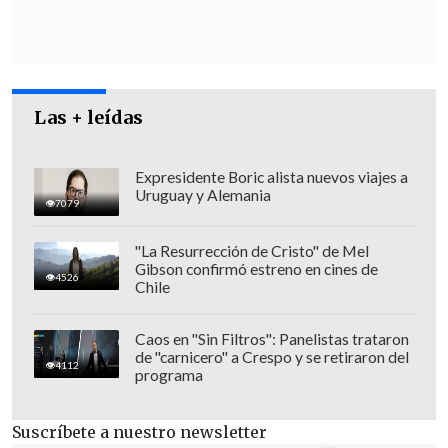
"estaban antes".
En cuanto al personal público
, aseguró
que "
si en 2012 estaba en Teatinos 120, y
había 100 trabajadores del Gobierno
Las + leídas
central, hoy mismo hay 161
trabajadores
. Eso quiere decir que subió
Expresidente Boric alista nuevos viajes a
Uruguay y Alemania
en un 60% el número de trabajadores en
7079
10 años (...) Al lado del frente, en el sector
"La Resurrección de Cristo" de Mel
privado, si había 100 trabajadores, hoy
Gibson confirmó estreno en cines de
4526
hay 111 trabajadores. Entonces, hemos
Chile
tenido un aumento muy grande".
Caos en "Sin Filtros": Panelistas trataron
de "carnicero" a Crespo y se retiraron del
4112
programa
Suscríbete a nuestro newsletter