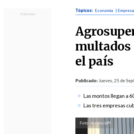
Tópicos:
Economía
| Empres
Agrosuper
multados 
el país
Publicado:
Jueves, 25 de Sep
Las montos llegan a 60
Las tres empresas cub
Foto:
Archivo UPI