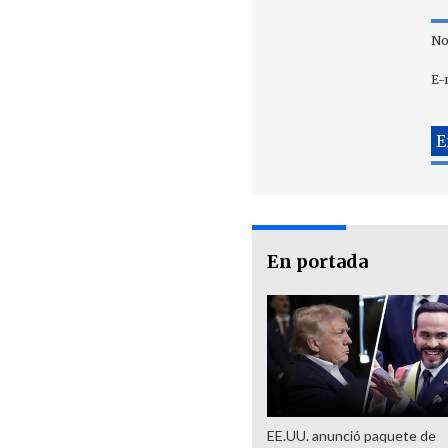
No
E-
En portada
EE.UU. anunció paquete de