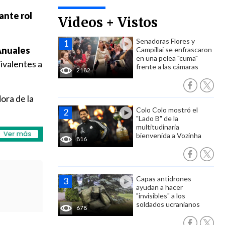
ante rol
Videos + Vistos
Senadoras Flores y
Anuales
Campillai se enfrascaron
en una pelea "cuma"
ivalentes a
frente a las cámaras
2182
ora de la
Colo Colo mostró el
"Lado B" de la
multitudinaria
bienvenida a Vozinha
816
Capas antidrones
ayudan a hacer
"invisibles" a los
soldados ucranianos
678