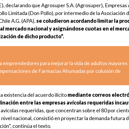
, declarando que Agrosuper S.A. (Agrosuper), Empresas Ar
ollo Limitada (Don Pollo), por intermedio de la Asociación 
hile A.G. (APA),
se coludieron acordando limitar la pr
a al mercado nacional y asignándose cuotas en el merc
ización de dicho producto".
a emprendedores para mejorar la vida de adultos mayores
pensaciones de Farmacias Ahumadas por colusión de
a existencia del acuerdo ilícito
mediante correos electró
inación entre las empresas avícolas requeridas incau
s avícolas requeridas, que concentran sobre el 80 por ciento
 nivel nacional, consistió en proyectar la demanda futura d
ión", continúa el texto.