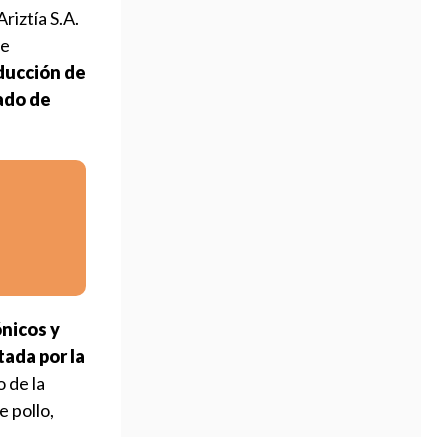
iztía S.A.
de
oducción de
ado de
nicos y
tada por la
 de la
e pollo,