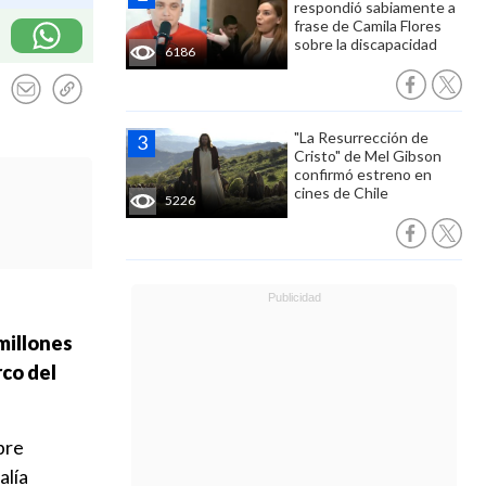
respondió sabiamente a
frase de Camila Flores
sobre la discapacidad
6186
"La Resurrección de
Cristo" de Mel Gibson
confirmó estreno en
cines de Chile
5226
millones
rco del
bre
alía