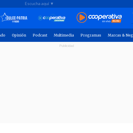
Escucha aquí ▼
ndo
Opinión
Podcast
Multimedia
Programas
Marcas & Neg