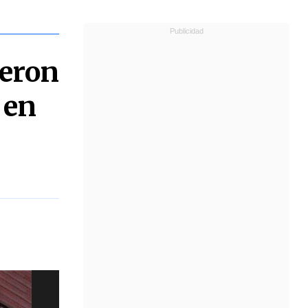
ueron
 en