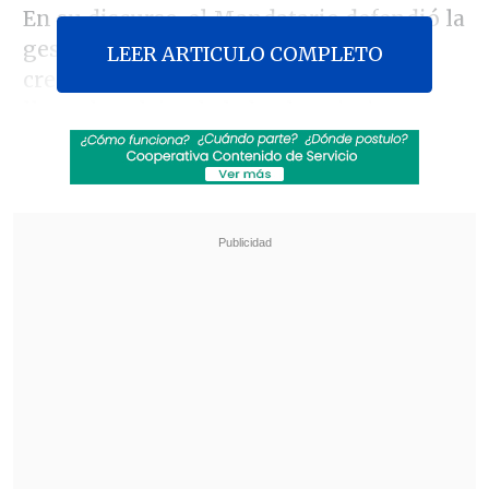
En su discurso, el Mandatario defendió la
gestión de su gobierno en materia de
LEER ARTICULO COMPLETO
crecimiento e inversión, haciendo un
llamado a dejar de lado el pesimismo y
valorar los avances macroeconómicos.
Revisa también
Congreso prepara debate sobre Presupuesto
2027 tras aprobar megarreforma
Quiroz: Demostramos que en Chile se pueden
hacer cambios estructurales por el bien del
país
Boric remarcó que "el año pasado se
decía hasta el cansancio que el