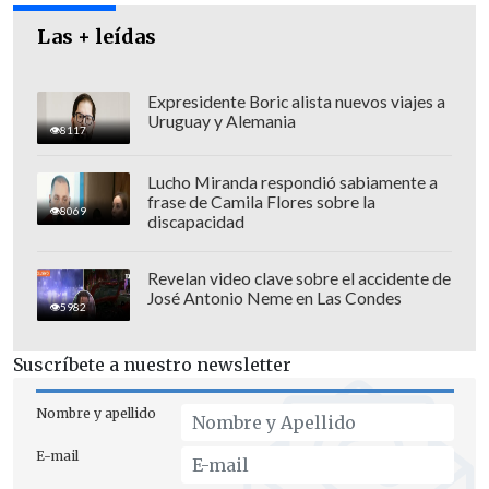
Las + leídas
Expresidente Boric alista nuevos viajes a
Uruguay y Alemania
8117
Lucho Miranda respondió sabiamente a
frase de Camila Flores sobre la
8069
discapacidad
Revelan video clave sobre el accidente de
José Antonio Neme en Las Condes
5982
"Diferencias legítimas"
Suscríbete a nuestro newsletter
Durante su alocución, Boric enfatizó que
la política debe centrarse en mejorar la
Nombre y apellido
calidad de vida de las personas más allá
E-mail
de las disputas partidistas. "Si al final del