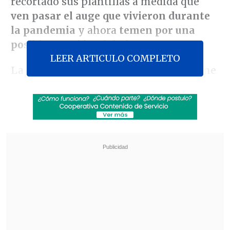
recortado sus plantillas a medida que
ven pasar el auge que vivieron durante
la pandemia
y ahora
temen por una
posible recesión global
.
LEER ARTICULO COMPLETO
La empresa con sede en Estocolmo tiene
unos
8.600 empleados en todo el
mundo
, según su web.
Revisa también
Último récord fue hace dos días: Precio del
cobre marca nuevo máximo histórico
El mercado alemán, puerta para posicionar
soluciones chilenas en energía y minería en
Europa