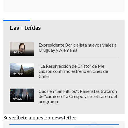
Las + leídas
Expresidente Boric alista nuevos viajes a
Ek apuntó que "al igual que muchos
Uruguay y Alemania
7234
otros líderes" esperaba "
sostener los
fuertes vientos de cola de la pandemia
",
"La Resurrección de Cristo" de Mel
Gibson confirmó estreno en cines de
pero que fue "demasiado ambicioso" y
4769
Chile
que ahora
asume "toda la
responsabilidad"
.
Caos en "Sin Filtros": Panelistas trataron
de "carnicero" a Crespo y se retiraron del
4223
programa
El presidente ejecutivo señaló que los
empleados despedidos recibirán
cinco
Suscríbete a nuestro newsletter
meses de indemnización por despido
.