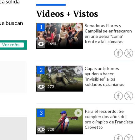
ca sólida
Videos + Vistos
que buscan
Senadoras Flores y
Campillai se enfrascaron
en una pelea "cuma"
frente a las cámaras
1695
Capas antidrones
ayudan a hacer
"invisibles" a los
soldados ucranianos
575
Para el recuerdo: Se
cumplen dos años del
oro olímpico de Francisca
Crovetto
328