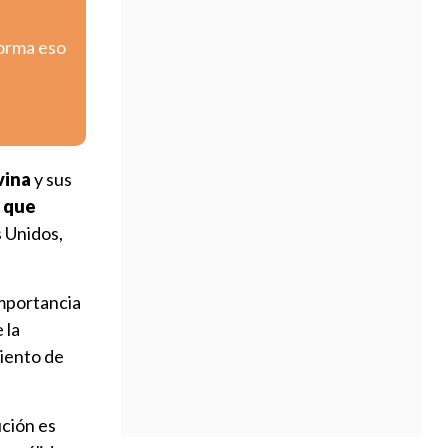
forma eso
vina
y sus
o que
 Unidos,
importancia
 la
iento de
ución es