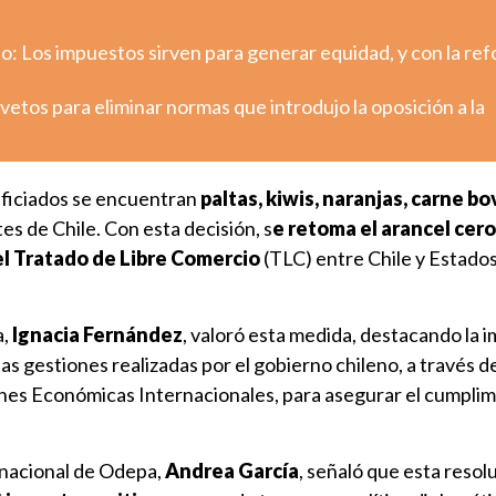
o: Los impuestos sirven para generar equidad, y con la re
etos para eliminar normas que introdujo la oposición a la
eficiados se encuentran
paltas, kiwis, naranjas, carne bo
s de Chile. Con esta decisión, s
e retoma el arancel cer
el Tratado de Libre Comercio
(TLC) entre Chile y Estados
a,
Ignacia Fernández
, valoró esta medida, destacando la 
las gestiones realizadas por el gobierno chileno, a través de
nes Económicas Internacionales, para asegurar el cumplim
a nacional de Odepa,
Andrea García
, señaló que esta resol