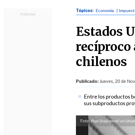
Tópicos:
Economía
| Impues
Estados U
recíproco
chilenos
Publicado:
Jueves, 20 de Nov
Entre los productos be
sus subproductos prov
Foto:
Pepi Stojanovski en Unsp