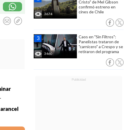
Cristo" de Mel Gibson
confirmó estreno en
cines de Chile
3674
Caos en "Sin Filtros":
Panelistas trataron de
"carnicero" a Crespo y se
retiraron del programa
3460
minar
.
 arancel