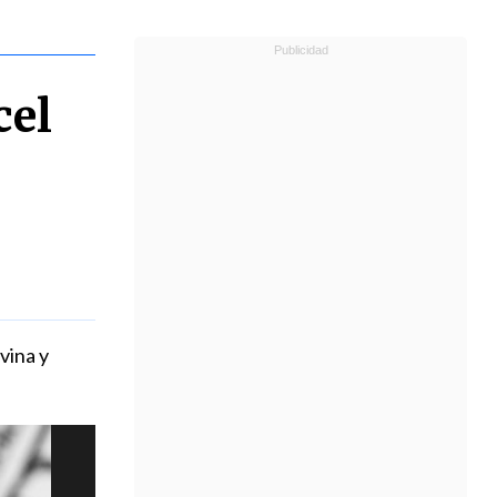
cel
vina y