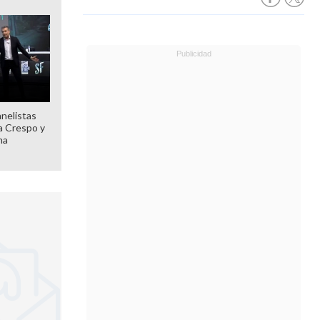
anelistas
 a Crespo y
ma