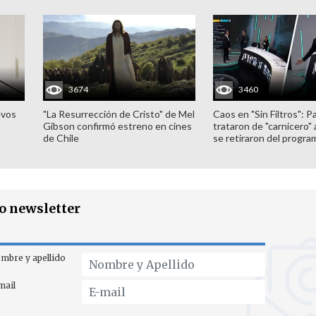
3674
3460
evos
"La Resurrección de Cristo" de Mel
Caos en "Sin Filtros": P
Gibson confirmó estreno en cines
trataron de "carnicero"
de Chile
se retiraron del progra
ro newsletter
mbre y apellido
mail