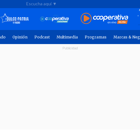
Escucha aquí ▼
ndo
Opinión
Podcast
Multimedia
Programas
Marcas & Neg