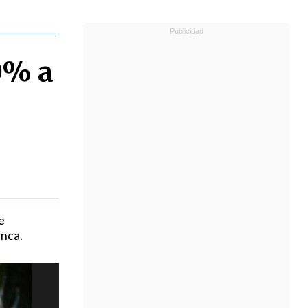
0% a
e
anca.