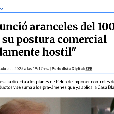
tos
nció aranceles del 10
 su postura comercial
amente hostil"
tubre de 2025 a las 19:17hrs.
| Periodista Digital:
EFE
salia directa a los planes de Pekín de imponer controles d
ductos y se suma a los gravámenes que ya aplica la Casa Bl