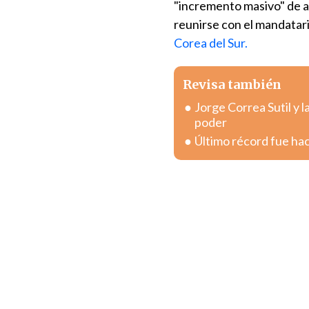
"incremento masivo" de a
reunirse con el mandatar
Corea del Sur.
Revisa también
Jorge Correa Sutil y l
poder
Último récord fue hac