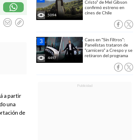
Cristo" de Mel Gibson
confirmó estreno en
cines de Chile
5094
Caos en "Sin Filtros":
Panelistas trataron de
"carnicero" a Crespo y se
retiraron del programa
4497
 a partir
ado una
ortación de