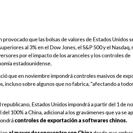
n provocado que las bolsas de valores de Estados Unidos s
uperiores al 3% en el Dow Jones, el S&P 500 y el Nasdaq, 
versores por el impacto de los aranceles y los controles de
onomía estadounidense.
ció que en noviembre impondrá controles masivos de exp
, incluso sobre algunos que no fabrica, "afectando a todos
el republicano, Estados Unidos impondrá a partir del 1 de n
l del 100% a China, adicional a los gravámenes que ya se ap
pondrá
controles de exportación a softwares chinos.
ejan
el mayor desencuentro con China
desde que ambas