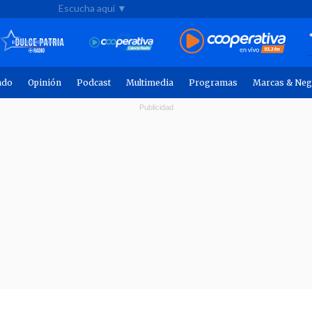
Escucha aquí ▼
ndo
Opinión
Podcast
Multimedia
Programas
Marcas & Neg