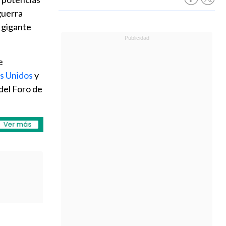
guerra
 gigante
e
s Unidos
y
del Foro de