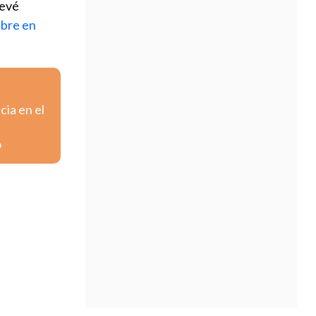
revé
ubre en
cia en el
o