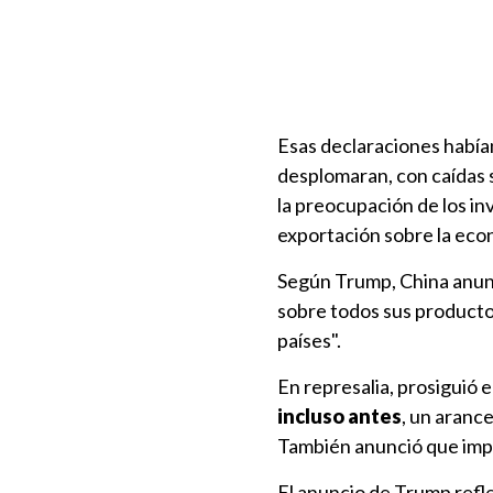
Esas declaraciones había
desplomaran, con caídas s
la preocupación de los in
exportación sobre la ec
Según Trump, China anun
sobre todos sus productos
países".
En represalia, prosiguió 
incluso antes
, un arance
También anunció que im
El anuncio de Trump refl