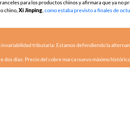
ranceles para los productos chinos y afirmara que ya no p
io chino,
Xi Jinping
,
como estaba previsto a finales de oct
a invariabilidad tributaria: Estamos defendiendo la alternan
e dos días: Precio del cobre marca nuevo máximo históric