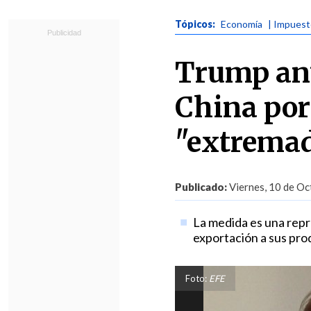
Tópicos:
Economía
| Impues
Trump anu
China por
"extremad
Publicado:
Viernes, 10 de Oc
La medida es una repre
exportación a sus pro
Foto:
EFE