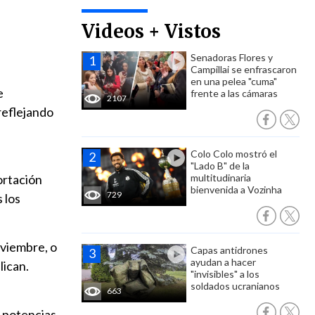
Videos + Vistos
Senadoras Flores y
Campillai se enfrascaron
en una pelea "cuma"
e
frente a las cámaras
2107
reflejando
Colo Colo mostró el
"Lado B" de la
ortación
multitudinaria
bienvenida a Vozinha
729
 los
oviembre, o
Capas antidrones
ayudan a hacer
lican.
"invisibles" a los
soldados ucranianos
663
 potencias