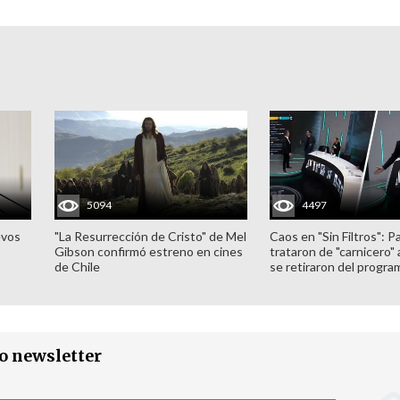
5094
4497
evos
"La Resurrección de Cristo" de Mel
Caos en "Sin Filtros": P
Gibson confirmó estreno en cines
trataron de "carnicero"
de Chile
se retiraron del progra
ro newsletter