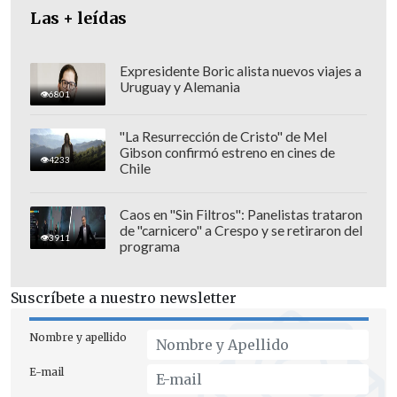
Las + leídas
Expresidente Boric alista nuevos viajes a
Uruguay y Alemania
6801
La directora de Presupuesto explicó que
"La Resurrección de Cristo" de Mel
"lo que se va a observar es, primero, la
Gibson confirmó estreno en cines de
4233
rebaja que hicimos en enero de este año,
Chile
de los 600 millones de dólares que tiene
un foco permanente".
Caos en "Sin Filtros": Panelistas trataron
de "carnicero" a Crespo y se retiraron del
3911
programa
"Hay algunos gobiernos regionales que
pueden aumentar o disminuir su
Suscríbete a nuestro newsletter
presupuesto
según el polinomio del
Fondo Nacional de Desarrollo Regional
Nombre y apellido
(FNDR), donde las variables de
E-mail
a
signación principalmente son de