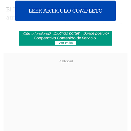
El Ejecutivo ya adelantó a sus
LEER ARTICULO COMPLETO
autoridades locales que se viene un
ajuste presupuestario, en promedio, del
2,3%
. Algunos verán un aumento y otros
una rebaja, lo que generó alarma entre
los Gores.
Revisa también
Retiro de Chile del NOAL: ¿Se alinea Chile con
algún bloque económico mundial?
Economistas extrañan pilares estructurales en
la megarreforma
Asimismo, desde la oposición han