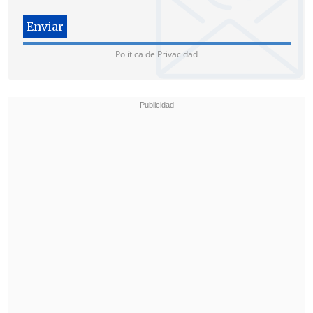
pobreza
, no pobreza multidimensional,
además de la
superficie y el número de
habitantes
, si mal no recuerdo,
el índice
Política de Privacidad
de ruralidad
también", detalló.
En esa línea, concluyó que "eso es una
forma conocida que se actualiza cada dos
años. Efectivamente, se va a conocer
cuando ingrese la ley de presupuesto y
va a ser el Congreso quien primero
conozca esas disposiciones finales".
Agorechi: "Cada vez vamos
bajando más la inversión en
cada una de las regiones"
Pablo Silva,
presidente de Agorechi y