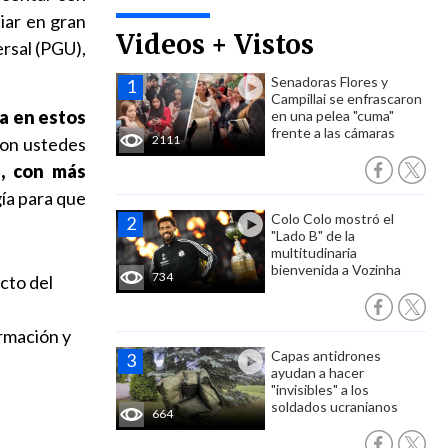
iar en gran
Videos + Vistos
ersal (PGU),
Senadoras Flores y
Campillai se enfrascaron
ta en estos
en una pelea "cuma"
frente a las cámaras
2111
con ustedes
a, con más
ía para que
Colo Colo mostró el
"Lado B" de la
multitudinaria
bienvenida a Vozinha
734
cto del
rmación y
Capas antidrones
ayudan a hacer
"invisibles" a los
soldados ucranianos
664