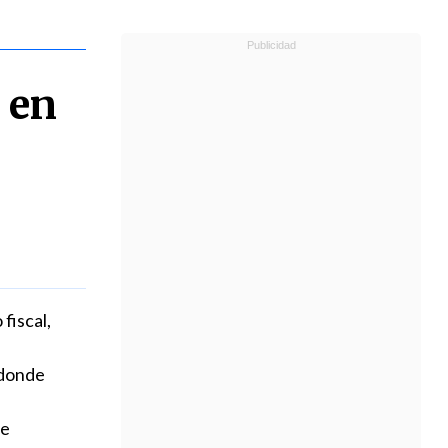
 en
fiscal,
 donde
de