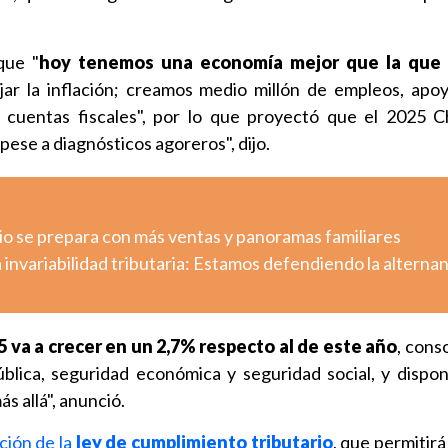
que "
hoy tenemos una economía mejor que la que 
ar la inflación; creamos medio millón de empleos, apo
cuentas fiscales", por lo que proyectó que el 2025 C
pese a diagnósticos agoreros", dijo.
io se prepara con más ventas y panoramas familiares
a invariabilidad tributaria: Estamos defendiendo la alternan
 va a crecer en un 2,7% respecto al de este año
, cons
blica, seguridad económica y seguridad social, y disp
s allá", anunció.
ción de la
ley de cumplimiento tributario
, que permitir