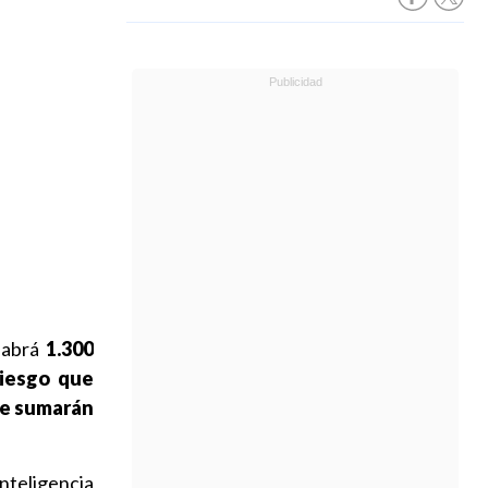
habrá
1.300
riesgo que
e sumarán
nteligencia