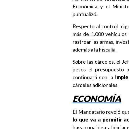
Económica y el Ministe
puntualizó.
Respecto al control mig
más de 1.000 vehículos p
rastrear las armas, inves
además a la Fiscalía.
Sobre las cárceles, el J
pesos el presupuesto p
continuará con la
imple
cárceles adicionales.
ECONOMÍA
El Mandatario reveló que
lo que va a permitir a
hagan una idea, al iniciar