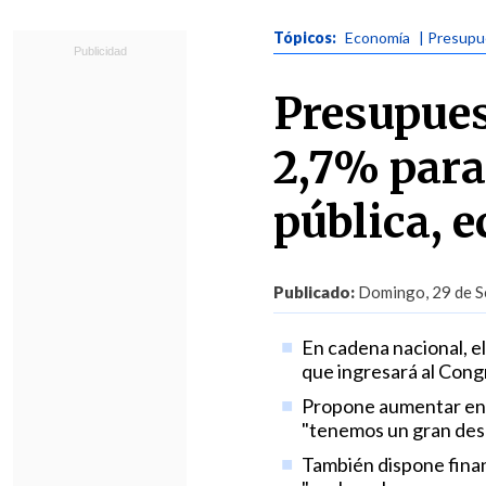
Tópicos:
Economía
| Presup
Presupues
2,7% para
pública, 
Publicado:
Domingo, 29 de S
En cadena nacional, el
que ingresará al Cong
Propone aumentar en 68
"tenemos un gran desa
También dispone financ