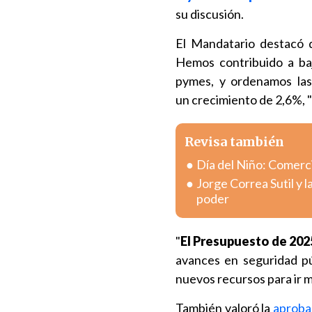
su discusión.
El Mandatario destacó 
Hemos contribuido a baj
pymes, y ordenamos las 
un crecimiento de 2,6%, "
Revisa también
Día del Niño: Comerc
Jorge Correa Sutil y l
poder
"
El Presupuesto de 2025
avances en seguridad pú
nuevos recursos para ir má
También valoró la
aproba