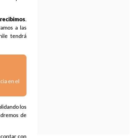
recibimos
.
yamos a las
hile tendrá
cia en el
olidando los
ondremos de
á contar con