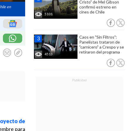
Cristo" de Mel Gibson
hile en
confirmó estreno en
cines de Chile
5101
Caos en "Sin Filtros":
Panelistas trataron de
"carnicero" a Crespo y se
retiraron del programa
4513
royecto de
iembre para