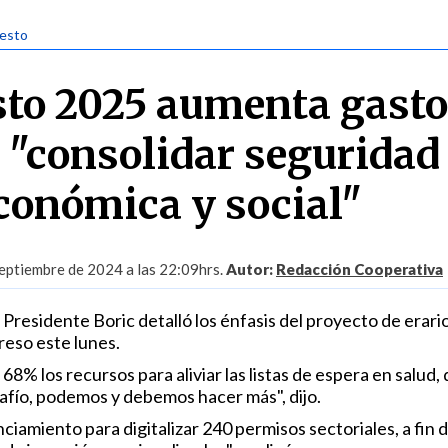
uesto
to 2025 aumenta gasto
 "consolidar seguridad
económica y social"
eptiembre de 2024 a las 22:09hrs.
Autor:
Redacción Cooperativa
 Presidente Boric detalló los énfasis del proyecto de erario 
reso este lunes.
% los recursos para aliviar las listas de espera en salud,
fío, podemos y debemos hacer más", dijo.
iamiento para digitalizar 240 permisos sectoriales, a fin 