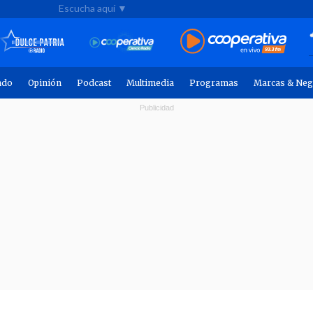
Escucha aquí ▼
ndo
Opinión
Podcast
Multimedia
Programas
Marcas & Neg