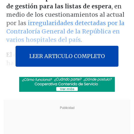
de gestión para las listas de espera
, en
medio de los cuestionamientos al actual
por las
irregularidades detectadas por la
Contraloría General de la República en
varios hospitales del país
.
El ente fiscalizador constató que ha
LEER ARTICULO COMPLETO
habido
pacientes marcados como
atendidos sin que existiera registro de
aquello o, inclusive,
pese a que estaban
fallecidos
. Aparte de ello, los fallos se
vieron agravados por
el hallazgo, en un
vertedero clandestino, de cartas
certificadas
provenientes del Hospital
Regional de Talca.