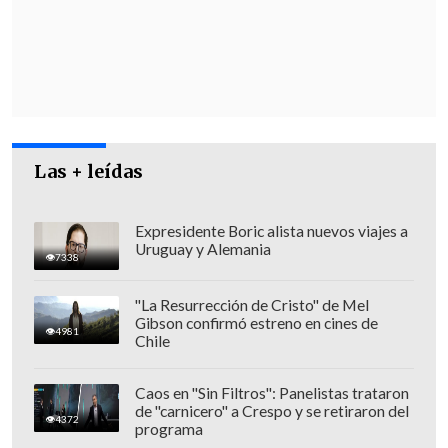
Aguilera responsabilizó de las
irregularidades al
Sistema de Gestión de
Tiempos de Espera (SIGTE),
que es
manual, por lo que será reemplazado el
próximo año.
Las + leídas
Expresidente Boric alista nuevos viajes a
Uruguay y Alemania
7338
"La Resurrección de Cristo" de Mel
Gibson confirmó estreno en cines de
4981
Chile
Caos en "Sin Filtros": Panelistas trataron
de "carnicero" a Crespo y se retiraron del
4372
programa