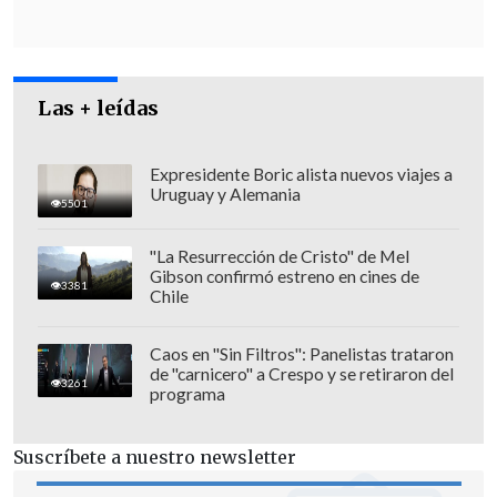
de diciembre, establecida por la Ley
Fintec".
Las + leídas
Expresidente Boric alista nuevos viajes a
Uruguay y Alemania
5501
"La Resurrección de Cristo" de Mel
Gibson confirmó estreno en cines de
3381
Chile
Caos en "Sin Filtros": Panelistas trataron
de "carnicero" a Crespo y se retiraron del
3261
programa
En declaraciones recogidas por el diario
Suscríbete a nuestro newsletter
La Tercera
, el secretario general del