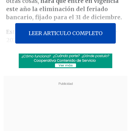
otras cosas,
hará que entre en vigencia
este año la eliminación del feriado
bancario, fijado para el 31 de diciembre.
Este tema ya causó polémica a fines de
LEER ARTICULO COMPLETO
2024, cuando hubo reclamos de los
sindicatos bancarios y
el organismo
echó pie atrás en la medida solo días
antes de la víspera de Año Nuevo
,
aunque ahora,
cuando se publique la
norma, sí será efectiva esta eliminación.
Revisa también
Alcaldesa de Lo Espejo: Los impuestos sirven
para generar equidad, y con la reforma eso
quedó más lejano