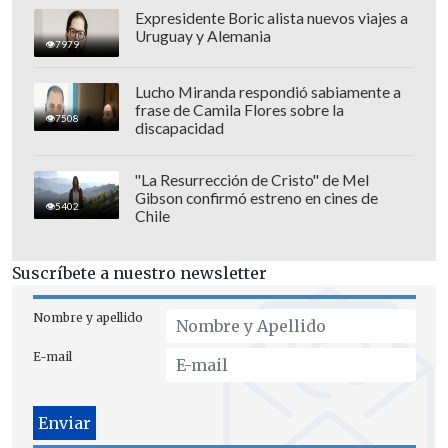
Expresidente Boric alista nuevos viajes a
"Argylle" comenzará su rodaje en agosto
Uruguay y Alemania
7979
próximo. En tanto, la voz de "We're
good" dijo en mayo pasado que estaba
Lucho Miranda respondió sabiamente a
frase de Camila Flores sobre la
trabajando en su
tercer disco
, el sucesor
7508
discapacidad
del aclamado "Future Nostalgia".
"La Resurrección de Cristo" de Mel
Gibson confirmó estreno en cines de
5402
Chile
Suscríbete a nuestro newsletter
Nombre y apellido
E-mail