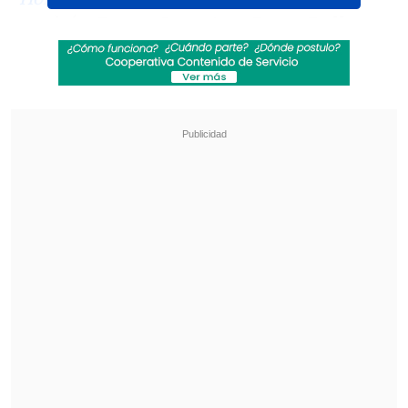
tendrá a
Bryan Cranston, Bryce Dallas
Howard, Catherine O'Hara, Samuel L.
Jackson, Henry Cavill y Sam Rockwell
.
Revisa también
Revelan video clave sobre el accidente de
José Antonio Neme en Las Condes
"Heated Rivalry" suma a dos nuevos
protagonistas: cuándo se estrena su segunda
temporada
La idea con este proyecto es iniciar una
franquicia que tendrá tres películas en el
futuro. En particular, esta cinta será
escrita por Jason Fuchs de "Wonder