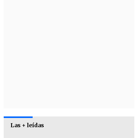
Woman".
Además de actuar, Dua Lipa aportará
música original a la banda sonora
y se
encargará del tema central de la película.
Las + leídas