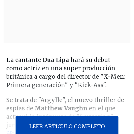
La cantante
Dua Lipa
hará su debut
como actriz en una super producción
británica a cargo del director de "X-Men:
Primera generación" y "Kick-Ass".
Se trata de "Argylle", el nuevo thriller de
espías de
Matthew Vaughn
en el que
actuará la intérprete de "Levitating"
junto a un elenco de lujo. Según
The
LEER ARTICULO COMPLETO
Hollywood Reporter
, la cinta también