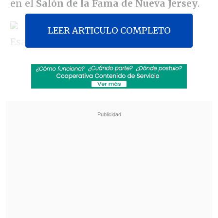
en el
Salón de la Fama de Nueva Jersey
.
LEER ARTICULO COMPLETO
Esa institución anunció que entre el
medio centenar de nominados también
están el ex presidente de EE.UU. Grover
Cleveland; la primera directora de cine de
la historia,
Alice Guy Blaché
; la
agrupación
The E Street Band
, el
fallecido trompetista afroamericano
Dizzy Gillespie
, entre otros.
Revisa también
José Antonio Neme protagonizó colisión en
Las Condes
Remezón en "Hay que decirlo": Gissella