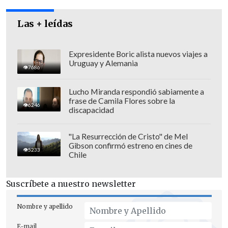
Shaquille O'Neal o Carl Lewis, entre
otros.
Las + leídas
Expresidente Boric alista nuevos viajes a
Uruguay y Alemania
7686
Lucho Miranda respondió sabiamente a
frase de Camila Flores sobre la
6246
discapacidad
"La Resurrección de Cristo" de Mel
Gibson confirmó estreno en cines de
5233
Chile
Suscríbete a nuestro newsletter
Nombre y apellido
E-mail