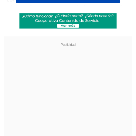
(...) pero
las respuestas de la AMPTP a las
propuestas más importantes del
sindicato han sido insultantes"
, expresó
la presidenta de la unión,
Fran Drescher,
a través de un comunicado publicado en
la página oficial de la institución.
Revisa también
Revelan video clave sobre el accidente de
José Antonio Neme en Las Condes
"Heated Rivalry" suma a dos nuevos
protagonistas: cuándo se estrena su segunda
temporada
El gremio, que representa a
más de