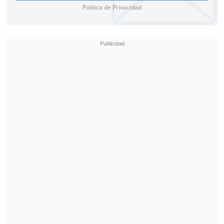
Política de Privacidad
De dar pie a un parón, los actores se
sumarían a los piquetes que el
Sindicato
de Guionistas (WGA) comenzaron a las
afueras de las oficinas de los estudios
desde el pasado 2 de mayo,
emprendiendo una huelga simultánea
por primera vez en 63 años.