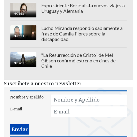
Expresidente Boric alista nuevos viajes a
Uruguay y Alemania
7988
Lucho Miranda respondió sabiamente a
frase de Camila Flores sobre la
7531
discapacidad
"La Resurrección de Cristo" de Mel
Gibson confirmó estreno en cines de
5407
Chile
La última vez que los actores se
pusieron en huelga contra los estudios
Suscríbete a nuestro newsletter
fue en 1980
por los beneficios de las
cintas de video domésticas y la televisión
Nombre y apellido
de pago, y tuvo una duración de tres
E-mail
meses.