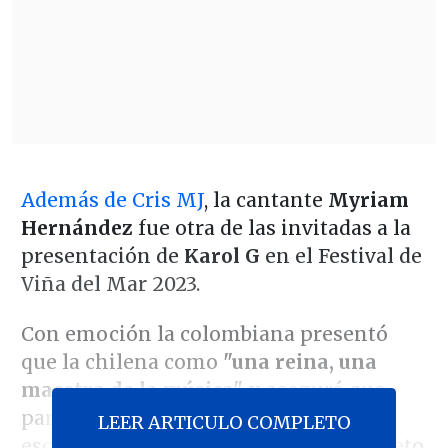
Además de Cris MJ
, la cantante
Myriam
Hernández
fue otra de las invitadas a la
presentación de
Karol G
en el Festival de
Viña del Mar 2023.
Con emoción la colombiana presentó
que la chilena como
"una reina, una
maestra de la música"
y aseguró que
para ella era un honor tenerla en el
LEER ARTICULO COMPLETO
escenario, para luego presentar un dueto