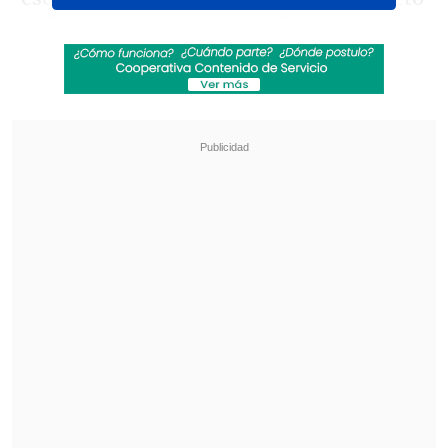
de
"El hombre que yo amo"
.
Revisa también
"Lloraba preocupado": la reacción de Neme
tras accidente de tránsito en Las Condes
José Antonio Neme protagonizó colisión en
Las Condes
Ambas cantaron con pasión el clásico de
Myriam Hernández, mientras se
abrazaban y se mostraban su admiración
mútua.
"Gracias Karol, habían pasado 17 años
sin estar aquí, gracias por traerme"
, le