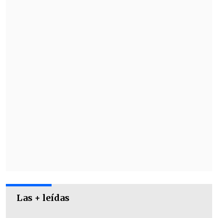
agradeció Hernández a Karol G,
despidiéndose con una ovación.
Las + leídas