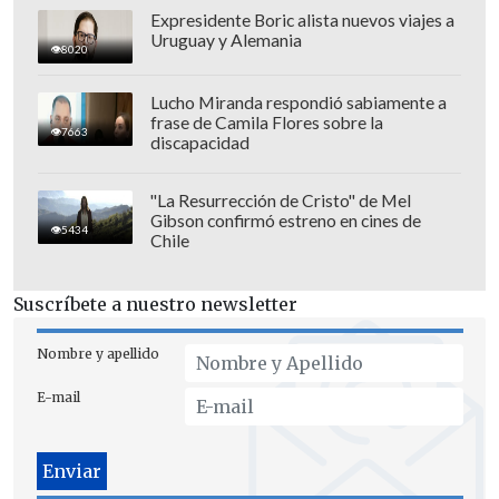
Acreditada, quienes votarán de manera
Expresidente Boric alista nuevos viajes a
Uruguay y Alemania
presencial el día 25 de febrero, un día
8020
más tarde se premiará a los Embajadores,
Lucho Miranda respondió sabiamente a
mientras que
el proceso de
frase de Camila Flores sobre la
7663
reforestación se llevará a cabo una vez
discapacidad
terminado el Festival.
"La Resurrección de Cristo" de Mel
Gibson confirmó estreno en cines de
5434
Chile
Suscríbete a nuestro newsletter
Nombre y apellido
E-mail