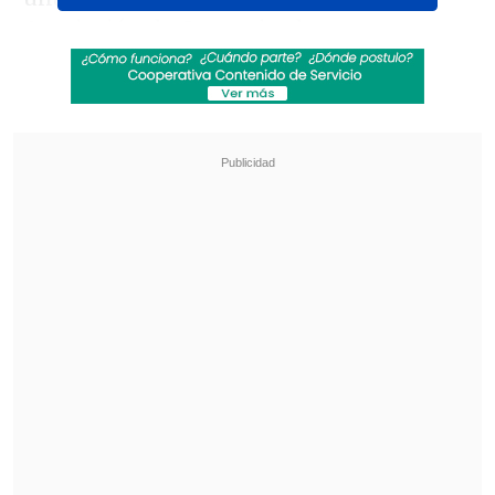
Asociación de Comunicadores y que
elegirá "Embajadores del Festival".
Revisa también
Sinaka anticipa su paso por la Teletón 2026:
"Es un ambiente muy bonito y positivo"
Revelan video clave sobre el accidente de
José Antonio Neme en Las Condes
A través del voto popular,
por cada 100
votos por sus Artistas favoritos, se
sumará un nuevo árbol
para el bosque
que alberga al anfiteatro.
La votación se hará a través del
sitio web