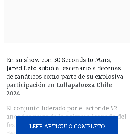
En su show con 30 Seconds to Mars,
Jared Leto
subió al escenario a decenas
de fanáticos como parte de su explosiva
participación en
Lollapalooza Chile
2024
.
El conjunto liderado por el actor de 52
años fue parte de
la primera jornada del
festival
, con una presentación que se
LEER ARTICULO COMPLETO
desarrolló cerca de las 19:00 horas.