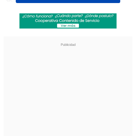
Revisa también
"Sentí sus amenazas": Doctora que analizó
rostro de Daniela Ramírez rompió el silencio
Amparo Noguera demandó a banco tras sufrir
millonaria estafa
La banda estadounidense cerró con
"Closer to the Edge"
junto a los fanáticos
en el stage, algo que ya había hecho la
noche anterior en su show en solitario
en el Teatro Caupolicán.