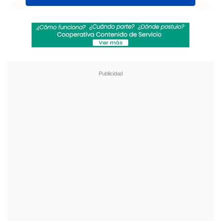
Revisa también
José Antonio Neme protagonizó colisión en
Las Condes
Remezón en "Hay que decirlo": Gissella
Gallardo y Manu González fueron
desvinculados
"Por causas de fuerza mayor, la
agrupación chilena
Los Tres no podrá
presentarse en el Vive Latino 2018
.
Lamentamos informar esta triste
noticia, pero el festival sigue con todo el
espíritu para complacer a sus fans",
comunicó el festival a través de su
cuenta de Twitter.