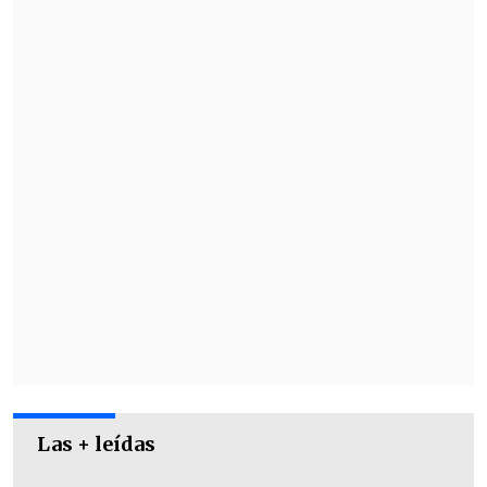
En el evento, los nacionales iban a
compartir escenario con artistas como
Noel Gallagher, Morrissey, Molotov
y
sus compatriotas Kuervos del Sur y
Gondwana.
Las + leídas