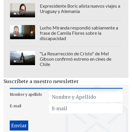
Expresidente Boric alista nuevos viajes a
Uruguay y Alemania
7677
Anteriormente Los Tres habían
suspendido presentaciones en Peñalolén
Lucho Miranda respondió sabiamente a
frase de Camila Flores sobre la
y el Festival de La Serena. Además se
6156
discapacidad
suma la cancelación del show de Álvaro
Henríquez junto a la Regia Orquesta en la
"La Resurrección de Cristo" de Mel
Gibson confirmó estreno en cines de
pasada Cumbre del Rock.
5220
Chile
Suscríbete a nuestro newsletter
Nombre y apellido
E-mail